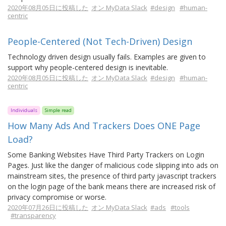
2020年08月05日に投稿した
オン MyData Slack
#design
#human-
centric
People-Centered (Not Tech-Driven) Design
Technology driven design usually fails. Examples are given to
support why people-centered design is inevitable.
2020年08月05日に投稿した
オン MyData Slack
#design
#human-
centric
Individuals
Simple read
How Many Ads And Trackers Does ONE Page
Load?
Some Banking Websites Have Third Party Trackers on Login
Pages. Just like the danger of malicious code slipping into ads on
mainstream sites, the presence of third party javascript trackers
on the login page of the bank means there are increased risk of
privacy compromise or worse.
2020年07月26日に投稿した
オン MyData Slack
#ads
#tools
#transparency