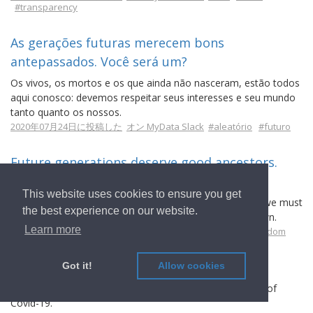
#transparency
As gerações futuras merecem bons
antepassados. Você será um?
Os vivos, os mortos e os que ainda não nasceram, estão todos
aqui conosco: devemos respeitar seus interesses e seu mundo
tanto quanto os nossos.
2020年07月24日に投稿した
オン MyData Slack
#aleatório
#futuro
Future generations deserve good ancestors.
Will you be one?
This website uses cookies to ensure you get
The living, the dead and the unborn are all here with us: we must
the best experience on our website.
respect their interests and their world as much as our own.
Learn more
2020年07月24日に投稿した
オン MyData Slack
#future
#random
The Security Value of Inefficiency
Got it!
Allow cookies
Bruce Schneier about efficiency and inefficiency in times of
Covid-19.