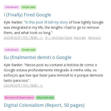
Individuals
Simple read
I (Finally) Fired Google
Kyle Rankin: "
In this post I’ll tell my story
of how tightly Google
was integrated in my life, the lengths I had to go to remove
them, and what took so long."
2022年02月17日に投稿した
オン MyData Slack
#google
#privacy
Individuals
Simple read
Eu (finalmente) demiti o Google
Kyle Rankin: "Nesse post eu contarei a história de como o
Google estava profundamente integrado à minha vida, os
esforços que tive que fazer para removê-lo e porque demorei
tanto para isso".
2022年02月17日に投稿した
Business & Government
Advanced read
Digital Colonialism (Report, 50 pages)