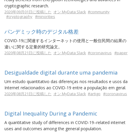
cryptographic research.
2020年09月01日に投稿した
オン MyData Slack
#community
#cryptography
#minorities
パンデミック時のデジタル格差
COVID-19に関連するインターネットの使用と一般住民間の結果の
違いに関する定量的研究論文。
2020年08月21日に投稿した
オン MyData Slack
#coronavirus
#paper
Desigualdade digital durante uma pandemia
Um estudo quantitativo das diferenças nos resultados e usos da
Internet relacionados ao COVID-19 entre a população em geral.
2020年08月21日に投稿した
オン MyData Slack
#artigo
#coronavirus
Digital Inequality During a Pandemic
A quantitative study of differences in COVID-19–related internet
uses and outcomes among the general population.