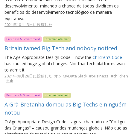
desenvolvimento, minando a chance de todos dividirem os
benefícios do desenvolvimento tecnológico de maneira
equitativa.
2021年10月13日に投稿した
Business & Government
Intermediate read
Britain tamed Big Tech and nobody noticed
The Age Appropriate Design Code – now the
Children’s Code
–
has caused huge global changes. Not that tech platforms want
to admit it.
2021年09月28日に投稿した
オン MyData Slack
#business
#children
#uk
Business & Government
Intermediate read
A Grã-Bretanha domou as Big Techs e ninguém
notou
O Age Appropriate Design Code – agora chamado de "Código
das Crianças" – causou grandes mudanças globais. Não que as