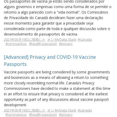
Os passaportes de vacina já estão sendo considerados por
alguns governos e empresas como uma forma de se permitir o
retorno a algo parecido com a "vida normal". Os Comissários
de Privacidade do Canadá decidiram fazer uma declaração
nesse momento para garantir que a privacidade seja
considerada como parte de toda e qualquer discussão sobre o
desenvolvimento de passaportes de vacina.
2021年05月19日に投稿した
オン MyData Slack
#canada
#coronavirus
#health-passport
#privacy
[Advanced] Privacy and COVID-19 Vaccine
Passports
Vaccine passports are being considered by some governments
and businesses as a means of allowing a return to something
more closely resembling normal life. Canada’s Privacy
Commissioners have decided to make a statement at this time
in an effort to ensure that privacy is considered at the earliest
opportunity as part of any discussions about vaccine passport
development.
2021年05月19日に投稿した
オン MyData Slack
#canada
#coronavirus
#health-passport
#privacy