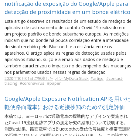
notificação de exposição do Google/Apple para
detecção de proximidade em um bonde elétrico
Este artigo descreve os resultados de um estudo de medição de
aplicativo de rastreamento de contato Covid-19 realizado em
um projeto padrão de bonde suburbano europeu. As medições
indicam que no bonde há pouca correlação entre a intensidade
do sinal recebido pelo Bluetooth e a distância entre os
aparelhos. O artigo aplica as regras de detecção usadas pelos
aplicativos italiano, suíço e alemão aos dados de medição e
também caracterizou o impacto no desempenho das mudanças
nos parâmetros usados ​​nessas regras de detecção.
2020年10月01日に投稿した
オン MyData Slack
#artigo
#contact-
tracing
#coronavirus
#paper
Google/Apple Exposure Notification APIを用いた
軽便路面電車における近接検知のための測定評価
本稿では、ヨーロッパの通勤電車の標準的なデザインで実施され
たCovid-19接触追跡アプリの測定研究の結果について説明する。
測定の結果、路面電車ではBluetoothの受信信号強度と携帯電話間
の距離にはほとんど相関がないことがわかりました。この論文で