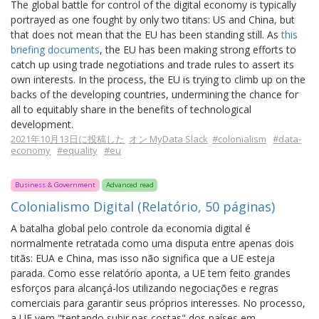
The global battle for control of the digital economy is typically
portrayed as one fought by only two titans: US and China, but
that does not mean that the EU has been standing still. As
this
briefing documents
, the EU has been making strong efforts to
catch up using trade negotiations and trade rules to assert its
own interests. In the process, the EU is trying to climb up on the
backs of the developing countries, undermining the chance for
all to equitably share in the benefits of technological
development.
2021年10月13日に投稿した
オン MyData Slack
#colonialism
#data-
economy
#equality
#eu
Business & Government
Advanced read
Colonialismo Digital (Relatório, 50 páginas)
A batalha global pelo controle da economia digital é
normalmente retratada como uma disputa entre apenas dois
titãs: EUA e China, mas isso não significa que a UE esteja
parada. Como esse relatório aponta, a UE tem feito grandes
esforços para alcançá-los utilizando negociações e regras
comerciais para garantir seus próprios interesses. No processo,
a UE vem "tentando subir nas costas" dos países em