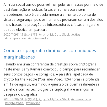
A mídia social tornou possível manipular as massas por meio de
desinformação e notícias falsas em uma escala sem
precedentes. Isso é particularmente alarmante do ponto de
vista da segurança, pois os humanos provaram ser um dos elos
mais fracos na proteção de infraestruturas críticas em geral e
da rede elétrica em particular.
2020年09月15日に投稿した
オン MyData Slack
#cities
#manipulation
#social-media
Como a criptografia diminui as comunidades
marginalizadas
Falando em uma conferência de prestígio sobre criptografia
neste mês, Seny Kamara convocou o campo para reconhecer
seus pontos cegos - e corrigi-los. A palestra, apelidada de
Crypto for the People (YouTube Video, 1:04 horas) e proferida
em 19 de agosto, examinou a questão de quem realmente se
beneficia com as tecnologias de criptografia e avanços na
pesquisa criptográfica.
2020年09月01日に投稿した
オン MyData Slack
#comunidade
#criptografia
#minorias