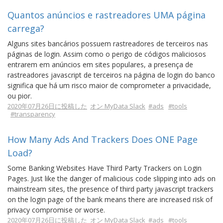
Quantos anúncios e rastreadores UMA página
carrega?
Alguns sites bancários possuem rastreadores de terceiros nas
páginas de login. Assim como o perigo de códigos maliciosos
entrarem em anúncios em sites populares, a presença de
rastreadores javascript de terceiros na página de login do banco
significa que há um risco maior de comprometer a privacidade,
ou pior.
2020年07月26日に投稿した
オン MyData Slack
#ads
#tools
#transparency
How Many Ads And Trackers Does ONE Page
Load?
Some Banking Websites Have Third Party Trackers on Login
Pages. Just like the danger of malicious code slipping into ads on
mainstream sites, the presence of third party javascript trackers
on the login page of the bank means there are increased risk of
privacy compromise or worse.
2020年07月26日に投稿した
オン MyData Slack
#ads
#tools