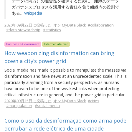
データの両方）の適合性を確保するために、組織のデータ
ガバナンスプロセスを活用する責任を負う組織内の役割で
ある。
Wikipedia
2020年09月22日に投稿した
オン MyData Slack
#collaboration
#data-stewardship
#statistics
Business & Government
Intermediate read
How weaponizing disinformation can bring
down a city’s power grid
Social media has made it possible to manipulate the masses via
disinformation and fake news at an unprecedented scale. This is
particularly alarming from a security perspective, as humans
have proven to be one of the weakest links when protecting
critical infrastructure in general, and the power grid in particular.
2020年09月15日に投稿した
オン MyData Slack
#cities
#manipulation
#social-media
Como o uso da desinformação como arma pode
derrubar a rede elétrica de uma cidade