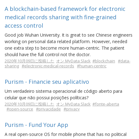
A blockchain-based framework for electronic
medical records sharing with fine-grained
access control
Good job Wuhan University. It is great to see Chinese engineers
working on personal data related platform. However, needed
one extra step to become more human-centric. The patient
should have the full control not the doctor.
2020年10月09日に投稿した
オン MyData Slack
#blockchain
#data-
sharing
#electronic-medical-records
#human-centric
Purism - Financie seu aplicativo
Um verdadeiro sistema operacional de código aberto para
celular que não possui posições políticas?
2020年10月09日に投稿した
オン MyData Slack
#fonte-aberta
#open-source
#privacidade
#privacy
Purism - Fund Your App
A real open-source OS for mobile phone that has no political