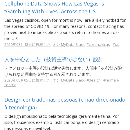
Cellphone Data Shows How Las Vegas Is
“Gambling With Lives” Across the US
Las Vegas casinos, open for months now, are a likely hotbed for
the spread of COVID-19. For many reasons, contact tracing has
proved next to impossible as tourists return to homes across
the U.S.
2020年08月18日に投稿した
オン MyData Slack
#coronavirus
#us
人を中心とした（技術主導ではない）設計
テクノロジー主導の設計は通常失敗します。人間中心の設計が避
けられない理由を支持する例が示されています。
2020年08月05日に投稿した
オン MyData Slack
#design
#human-
centric
Design centrado nas pessoas (e não direcionado
à tecnologia)
O design impulsionado pela tecnologia geralmente falha. Por
isso, trouxemos exemplo justificar porque o design centrado
nas pessoas é inevitável.