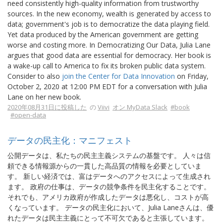
need consistently high-quality information from trustworthy
sources. In the new economy, wealth is generated by access to
data; government's job is to democratize the data playing field.
Yet data produced by the American government are getting
worse and costing more. In Democratizing Our Data, Julia Lane
argues that good data are essential for democracy. Her book is
a wake-up call to America to fix its broken public data system.
Consider to also
join the Center for Data Innovation
on Friday,
October 2, 2020 at 12:00 PM EDT for a conversation with Julia
Lane on her new book.
2020年08月31日に投稿した
の
Viivi
オン MyData Slack
#book
#open-data
データの民主化：マニフェスト
公開データは、私たちの民主主義システムの基盤です。 人々は信
頼できる情報源からの一貫した高品質の情報を必要としていま
す。 新しい経済では、富はデータへのアクセスによって生成され
ます。 政府の仕事は、データの競争条件を民主化することです。
それでも、アメリカ政府が作成したデータは悪化し、コストが高
くなっています。 データの民主化において、Julia Laneさんは、優
れたデータは民主主義にとって不可欠であると主張しています。