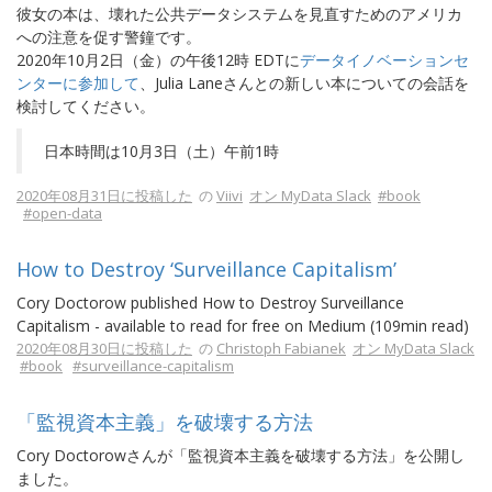
彼女の本は、壊れた公共データシステムを見直すためのアメリカ
への注意を促す警鐘です。
2020年10月2日（金）の午後12時 EDTに
データイノベーションセ
ンターに参加して
、Julia Laneさんとの新しい本についての会話を
検討してください。
日本時間は10月3日（土）午前1時
2020年08月31日に投稿した
の
Viivi
オン MyData Slack
#book
#open-data
How to Destroy ‘Surveillance Capitalism’
Cory Doctorow published How to Destroy Surveillance
Capitalism - available to read for free on Medium (109min read)
2020年08月30日に投稿した
の
Christoph Fabianek
オン MyData Slack
#book
#surveillance-capitalism
「監視資本主義」を破壊する方法
Cory Doctorowさんが「監視資本主義を破壊する方法」を公開し
ました。