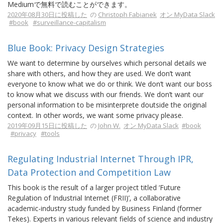
Mediumで無料で読むことができます。
2020年08月30日に投稿した
の
Christoph Fabianek
オン MyData Slack
#book
#surveillance-capitalism
Blue Book: Privacy Design Strategies
We want to determine by ourselves which personal details we
share with others, and how they are used. We don’t want
everyone to know what we do or think. We don’t want our boss
to know what we discuss with our friends. We don’t want our
personal information to be misinterprete doutside the original
context. In other words, we want some privacy please.
2019年09月15日に投稿した
の
John W.
オン MyData Slack
#book
#privacy
#tools
Regulating Industrial Internet Through IPR,
Data Protection and Competition Law
This book is the result of a larger project titled ‘Future
Regulation of Industrial Internet (FRII)’, a collaborative
academic-industry study funded by Business Finland (former
Tekes). Experts in various relevant fields of science and industry