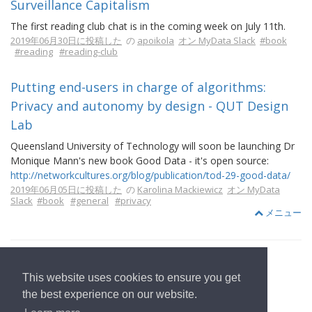
Surveillance Capitalism
The first reading club chat is in the coming week on July 11th.
2019年06月30日に投稿した
の
apoikola
オン MyData Slack
#book
#reading
#reading-club
Putting end-users in charge of algorithms:
Privacy and autonomy by design - QUT Design
Lab
Queensland University of Technology will soon be launching Dr
Monique Mann's new book Good Data - it's open source:
http://networkcultures.org/blog/publication/tod-29-good-data/
2019年06月05日に投稿した
の
Karolina Mackiewicz
オン MyData
Slack
#book
#general
#privacy
メニュー
This website uses cookies to ensure you get
ホームページへ
the best experience on our website.