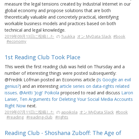
measure the legal tensions created by Industrial Internet in our
global economy and propose solutions that are both
theoretically valuable and concretely practical, identifying
workable business models and practices based on both
technical and legal knowledge.
2019年09月13日に投稿した
の
Tuukka
オン MyData Slack
#book
#economy
1st Reading Club Took Place
This week the first reading club was held on Thursday and a
number of interesting things were posted subsequently:
@Fredrik Löfman posted an Economis article (
Is Google an evil
genius?
) and an interesting
article series on data-rights related
issues
.
@Antti 'Jogi' Poikola
proposed to read and discuss
Laron
Lanier, Ten Arguments for Deleting Your Social Media Accounts
Right Now
next.
2019年07月11日に投稿した
の
apoikola
オン MyData Slack
#book
#reading
#reading-club
#rights
Reading Club - Shoshana Zuboff: The Age of