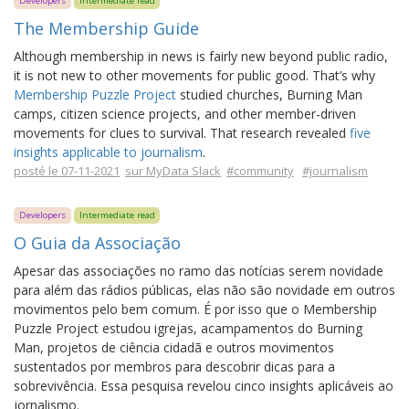
Developers
Intermediate read
The Membership Guide
Although membership in news is fairly new beyond public radio,
it is not new to other movements for public good. That’s why
Membership Puzzle Project
studied churches, Burning Man
camps, citizen science projects, and other member-driven
movements for clues to survival. That research revealed
five
insights applicable to journalism
.
posté le 07-11-2021
sur MyData Slack
#community
#journalism
Developers
Intermediate read
O Guia da Associação
Apesar das associações no ramo das notícias serem novidade
para além das rádios públicas, elas não são novidade em outros
movimentos pelo bem comum. É por isso que o Membership
Puzzle Project estudou igrejas, acampamentos do Burning
Man, projetos de ciência cidadã e outros movimentos
sustentados por membros para descobrir dicas para a
sobrevivência. Essa pesquisa revelou cinco insights aplicáveis ao
jornalismo.