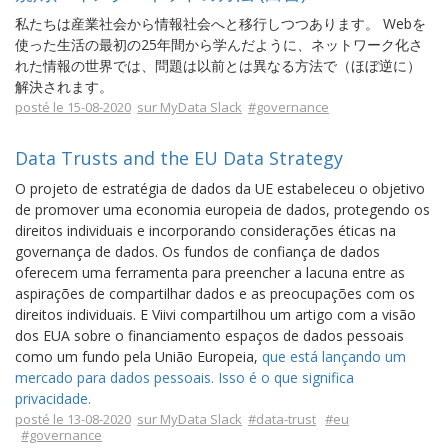
私たちは産業社会から情報社会へと移行しつつあります。 Webを
使った生活の最初の25年間から学んだように、ネットワーク化さ
れた情報の世界では、問題は以前とは異なる方法で（ほぼ逆に）
解決されます。
posté le 15-08-2020
sur MyData Slack
#governance
Data Trusts and the EU Data Strategy
O projeto de estratégia de dados da UE estabeleceu o objetivo
de promover uma economia europeia de dados, protegendo os
direitos individuais e incorporando considerações éticas na
governança de dados. Os fundos de confiança de dados
oferecem uma ferramenta para preencher a lacuna entre as
aspirações de compartilhar dados e as preocupações com os
direitos individuais. E Viivi compartilhou um artigo com a visão
dos EUA sobre o financiamento espaços de dados pessoais
como um fundo pela União Europeia,
que está lançando um
mercado para dados pessoais. Isso é o que significa
privacidade.
posté le 13-08-2020
sur MyData Slack
#data-trust
#eu
#governance