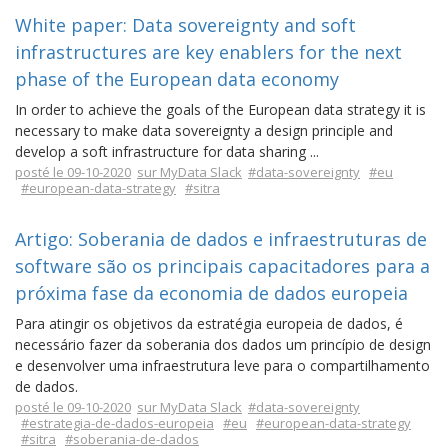
White paper: Data sovereignty and soft
infrastructures are key enablers for the next
phase of the European data economy
In order to achieve the goals of the European data strategy it is
necessary to make data sovereignty a design principle and
develop a soft infrastructure for data sharing ...
posté le 09-10-2020
sur MyData Slack
#data-sovereignty
#eu
#european-data-strategy
#sitra
Artigo: Soberania de dados e infraestruturas de
software são os principais capacitadores para a
próxima fase da economia de dados europeia
Para atingir os objetivos da estratégia europeia de dados, é
necessário fazer da soberania dos dados um princípio de design
e desenvolver uma infraestrutura leve para o compartilhamento
de dados.
posté le 09-10-2020
sur MyData Slack
#data-sovereignty
#estrategia-de-dados-europeia
#eu
#european-data-strategy
#sitra
#soberania-de-dados