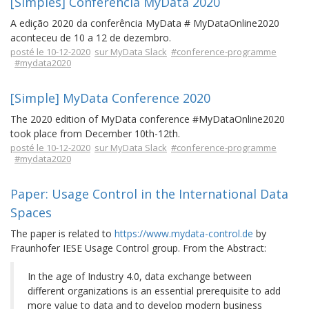
[Simples] Conferência MyData 2020
A edição 2020 da conferência MyData # MyDataOnline2020
aconteceu de 10 a 12 de dezembro.
posté le 10-12-2020
sur MyData Slack
#conference-programme
#mydata2020
[Simple] MyData Conference 2020
The 2020 edition of MyData conference #MyDataOnline2020
took place from December 10th-12th.
posté le 10-12-2020
sur MyData Slack
#conference-programme
#mydata2020
Paper: Usage Control in the International Data
Spaces
The paper is related to
https://www.mydata-control.de
by
Fraunhofer IESE Usage Control group. From the Abstract:
In the age of Industry 4.0, data exchange between
different organizations is an essential prerequisite to add
more value to data and to develop modern business