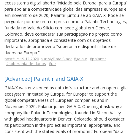
ecossistema digital aberto “iniciado pela Europa, para a Europa”
para apoiar a competitividade global das empresas europeias e
em novembro de 2020, Palantir juntou-se ao GAIA-X. Pode-se
perguntar por que uma empresa como a Palantir Technologies,
fundada no Vale do Silício com sede global em Denver,
Colorado, deve considerar sua participação no projeto como
importante, apropriada e consistente com os objetivos
declarados de promover a “soberania e disponibilidade de
dados na Europa.”
posté le 19-12-2020
sur MyData Slack
#gaia-x
#palantir
#soberania-de-dados
#ue
[Advanced] Palantir and GAIA-X
GAIA-X was envisioned as data infrastructure and an open digital
ecosystem “initiated by Europe, for Europe” to support the
global competitiveness of European companies and in
November 2020, Palantir joined GAIA-X. One might ask why a
company like Palantir Technologies, founded in Silicon Valley
with global headquarters in Denver, Colorado, should consider
its participation in the project as important, appropriate, and
consistent with the stated goals of promoting European “data