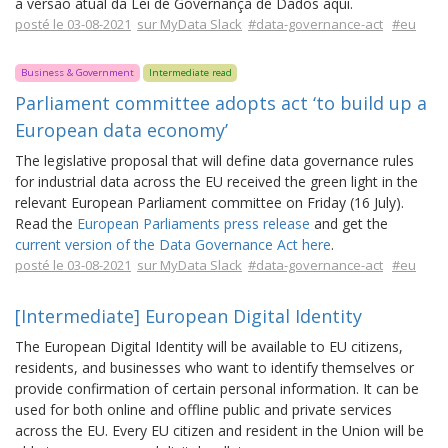
a versão atual da Lei de Governança de Dados aqui.
posté le 03-08-2021
sur MyData Slack
#data-governance-act
#eu
Business & Government
Intermediate read
Parliament committee adopts act ‘to build up a
European data economy’
The legislative proposal that will define data governance rules
for industrial data across the EU received the green light in the
relevant European Parliament committee on Friday (16 July).
Read the
European Parliaments press release
and get the
current version of the Data Governance Act here
.
posté le 03-08-2021
sur MyData Slack
#data-governance-act
#eu
[Intermediate] European Digital Identity
The European Digital Identity will be available to EU citizens,
residents, and businesses who want to identify themselves or
provide confirmation of certain personal information. It can be
used for both online and offline public and private services
across the EU. Every EU citizen and resident in the Union will be