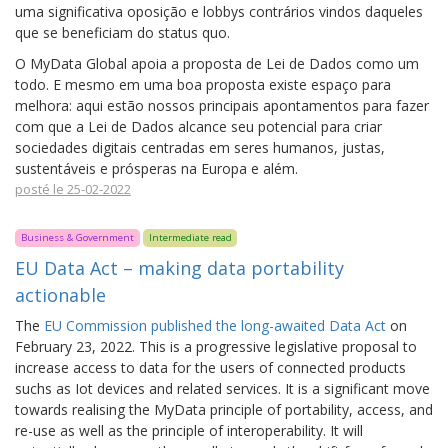
uma significativa oposição e lobbys contrários vindos daqueles
que se beneficiam do status quo.
O MyData Global apoia a proposta de Lei de Dados como um
todo. E mesmo em uma boa proposta existe espaço para
melhora: aqui estão nossos principais apontamentos para fazer
com que a Lei de Dados alcance seu potencial para criar
sociedades digitais centradas em seres humanos, justas,
sustentáveis e prósperas na Europa e além.
posté le 25-02-2022
Business & Government
Intermediate read
EU Data Act – making data portability
actionable
The
EU Commission published the long-awaited Data Act
on
February 23, 2022. This is a progressive legislative proposal to
increase access to data for the users of connected products
suchs as Iot devices and related services. It is a significant move
towards realising the MyData principle of portability, access, and
re-use as well as the principle of interoperability. It will