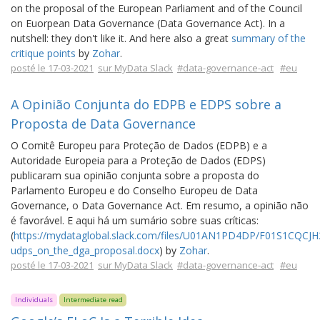
on the proposal of the European Parliament and of the Council
on Euorpean Data Governance (Data Governance Act). In a
nutshell: they don't like it. And here also a great
summary of the
critique points
by
Zohar
.
posté le 17-03-2021
sur MyData Slack
#data-governance-act
#eu
A Opinião Conjunta do EDPB e EDPS sobre a
Proposta de Data Governance
O Comitê Europeu para Proteção de Dados (EDPB) e a
Autoridade Europeia para a Proteção de Dados (EDPS)
publicaram sua opinião conjunta sobre a proposta do
Parlamento Europeu e do Conselho Europeu de Data
Governance, o Data Governance Act. Em resumo, a opinião não
é favorável. E aqui há um sumário sobre suas críticas:
(
https://mydataglobal.slack.com/files/U01AN1PD4DP/F01S1CQCJH
udps_on_the_dga_proposal.docx
) by
Zohar
.
posté le 17-03-2021
sur MyData Slack
#data-governance-act
#eu
Individuals
Intermediate read