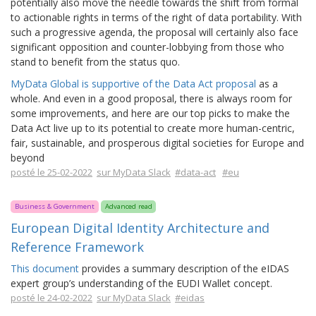
potentially also move the needle towards the shift from formal
to actionable rights in terms of the right of data portability. With
such a progressive agenda, the proposal will certainly also face
significant opposition and counter-lobbying from those who
stand to benefit from the status quo.
MyData Global is supportive of the Data Act proposal
as a
whole. And even in a good proposal, there is always room for
some improvements, and here are our top picks to make the
Data Act live up to its potential to create more human-centric,
fair, sustainable, and prosperous digital societies for Europe and
beyond
posté le 25-02-2022
sur MyData Slack
#data-act
#eu
Business & Government
Advanced read
European Digital Identity Architecture and
Reference Framework
This document
provides a summary description of the eIDAS
expert group’s understanding of the EUDI Wallet concept.
posté le 24-02-2022
sur MyData Slack
#eidas