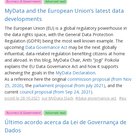
Business & Government
Advanced read
MyData and the European Union’s latest data
developments
The European Union (EU) is a global regulatory powerhouse in
the data rights space, with the General Data Protection
Regulation (GDPR) being the most well known example. The
upcoming
Data Governance Act
may be the next globally
influential, data-related regulation benefiting citizens at home
and abroad. In this blog, MyData Chair, Antti “Jogi” Poikola
explains the EU Data Governance Act and how it supports
achieving the goals in the
MyData Declaration
.
As a reference here the original
commission proposal (from Nov
25, 2020)
, the
parliament proposal (from July 2021)
, and the
current
council proposal (from Sep 24, 2021)
.
posté le 28-10-2021
sur MyData Slack
#data-governance-act
#eu
Business & Government
Advanced read
Último acordo acerca da Lei de Governança de
Dados