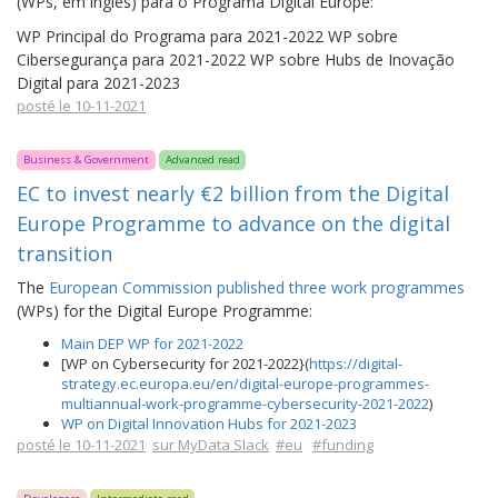
(WPs, em inglês) para o Programa Digital Europe:
WP Principal do Programa para 2021-2022 WP sobre
Cibersegurança para 2021-2022 WP sobre Hubs de Inovação
Digital para 2021-2023
posté le 10-11-2021
Business & Government
Advanced read
EC to invest nearly €2 billion from the Digital
Europe Programme to advance on the digital
transition
The
European Commission published three work programmes
(WPs) for the Digital Europe Programme:
Main DEP WP for 2021-2022
[WP on Cybersecurity for 2021-2022}(
https://digital-
strategy.ec.europa.eu/en/digital-europe-programmes-
multiannual-work-programme-cybersecurity-2021-2022
)
WP on Digital Innovation Hubs for 2021-2023
posté le 10-11-2021
sur MyData Slack
#eu
#funding