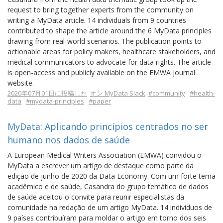
request to bring together experts from the community on
writing a MyData article. 14 individuals from 9 countries
contributed to shape the article around the 6 MyData principles
drawing from real-world scenarios. The publication points to
actionable areas for policy makers, healthcare stakeholders, and
medical communicators to advocate for data rights. The article
is open-access and publicly available on the EMWA journal
website.
2020年07月01日に投稿した
オン MyData Slack
#community
#health-
data
#mydata-principles
#paper
MyData: Aplicando princípios centrados no ser
humano nos dados de saúde
A European Medical Writers Association (EMWA) convidou o
MyData a escrever um artigo de destaque como parte da
edição de junho de 2020 da Data Economy. Com um forte tema
acadêmico e de saúde, Casandra do grupo temático de dados
de saúde aceitou o convite para reunir especialistas da
comunidade na redação de um artigo MyData. 14 indivíduos de
9 países contribuíram para moldar o artigo em torno dos seis