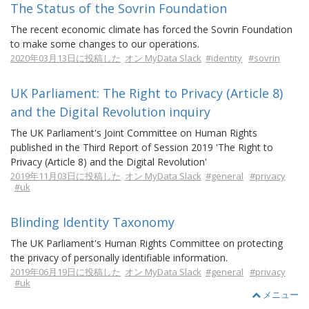
The Status of the Sovrin Foundation
The recent economic climate has forced the Sovrin Foundation
to make some changes to our operations.
2020年03月13日に投稿した
オン MyData Slack
#identity
#sovrin
UK Parliament: The Right to Privacy (Article 8)
and the Digital Revolution inquiry
The UK Parliament's Joint Committee on Human Rights
published in the Third Report of Session 2019 'The Right to
Privacy (Article 8) and the Digital Revolution'
2019年11月03日に投稿した
オン MyData Slack
#general
#privacy
#uk
Blinding Identity Taxonomy
The UK Parliament's Human Rights Committee on protecting
the privacy of personally identifiable information.
2019年06月19日に投稿した
オン MyData Slack
#general
#privacy
#uk
メニュー