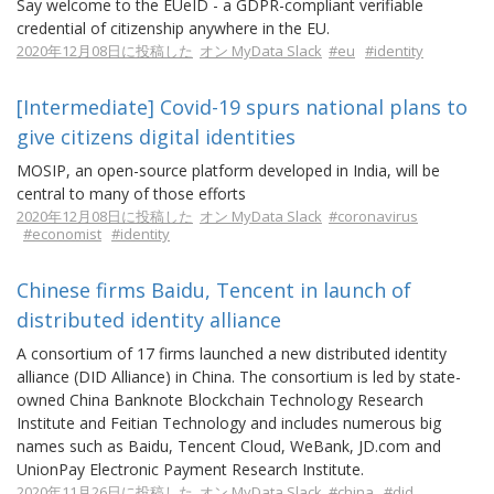
Say welcome to the EUeID - a GDPR-compliant verifiable
credential of citizenship anywhere in the EU.
2020年12月08日に投稿した
オン MyData Slack
#eu
#identity
[Intermediate] Covid-19 spurs national plans to
give citizens digital identities
MOSIP, an open-source platform developed in India, will be
central to many of those efforts
2020年12月08日に投稿した
オン MyData Slack
#coronavirus
#economist
#identity
Chinese firms Baidu, Tencent in launch of
distributed identity alliance
A consortium of 17 firms launched a new distributed identity
alliance (DID Alliance) in China. The consortium is led by state-
owned China Banknote Blockchain Technology Research
Institute and Feitian Technology and includes numerous big
names such as Baidu, Tencent Cloud, WeBank, JD.com and
UnionPay Electronic Payment Research Institute.
2020年11月26日に投稿した
オン MyData Slack
#china
#did