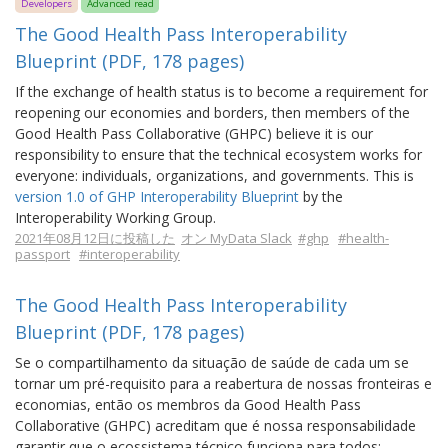
Developers
Advanced read
The Good Health Pass Interoperability
Blueprint (PDF, 178 pages)
If the exchange of health status is to become a requirement for
reopening our economies and borders, then members of the
Good Health Pass Collaborative (GHPC) believe it is our
responsibility to ensure that the technical ecosystem works for
everyone: individuals, organizations, and governments. This is
version 1.0 of GHP Interoperability Blueprint
by the
Interoperability Working Group.
2021年08月12日に投稿した
オン MyData Slack
#ghp
#health-
passport
#interoperability
The Good Health Pass Interoperability
Blueprint (PDF, 178 pages)
Se o compartilhamento da situação de saúde de cada um se
tornar um pré-requisito para a reabertura de nossas fronteiras e
economias, então os membros da Good Health Pass
Collaborative (GHPC) acreditam que é nossa responsabilidade
garantir que o ecossistema técnico funciona para todos: