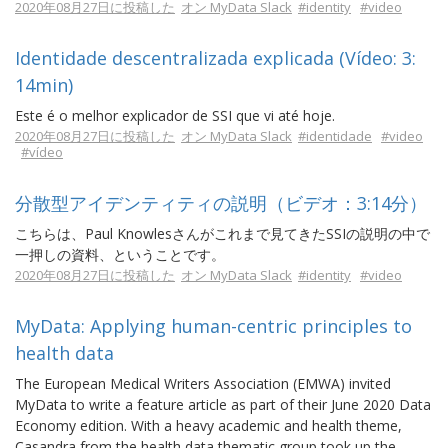
2020年08月27日に投稿した
オン MyData Slack
#identity
#video
Identidade descentralizada explicada (Vídeo: 3:
14min)
Este é o melhor explicador de SSI que vi até hoje.
2020年08月27日に投稿した
オン MyData Slack
#identidade
#video
#vídeo
分散型アイデンティティの説明（ビデオ：3:14分）
こちらは、Paul Knowlesさんがこれまで見てきたSSIの説明の中で
一押しの資料、ということです。
2020年08月27日に投稿した
オン MyData Slack
#identity
#video
MyData: Applying human-centric principles to
health data
The European Medical Writers Association (EMWA) invited
MyData to write a feature article as part of their June 2020 Data
Economy edition. With a heavy academic and health theme,
Casandra from the health data thematic group took up the