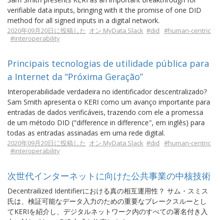
verifiable data inputs, bringing with it the promise of one DID
method for all signed inputs in a digital network.
2020年09月20日に投稿した
オン MyData Slack
#did
#human-centric
#interoperability
Principais tecnologias de utilidade pública para
a Internet da “Próxima Geração”
Interoperabilidade verdadeira no identificador descentralizado?
Sam Smith apresenta o KERI como um avanço importante para
entradas de dados verificáveis, trazendo com ele a promessa
de um método DID ("difference in difference", em inglês) para
todas as entradas assinadas em uma rede digital.
2020年09月20日に投稿した
オン MyData Slack
#did
#human-centric
#interoperability
次世代インターネットに向けた公共事業の中核技術
Decentrailized Identifierにおける真の相互運用性？ サム・スミス
氏は、検証可能なデータ入力のための重要なブレークスルーとし
てKERIを紹介し、デジタルネットワーク内のすべての署名付き入