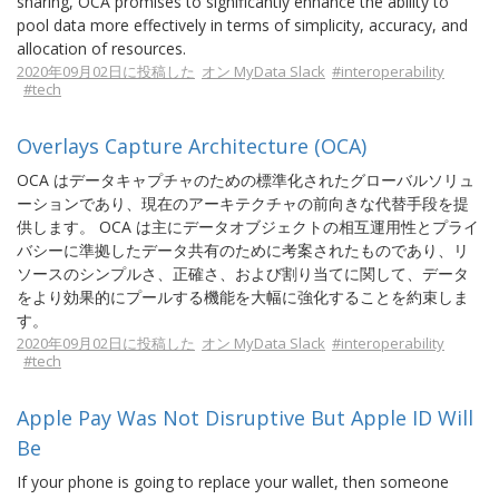
sharing, OCA promises to significantly enhance the ability to
pool data more effectively in terms of simplicity, accuracy, and
allocation of resources.
2020年09月02日に投稿した
オン MyData Slack
#interoperability
#tech
Overlays Capture Architecture (OCA)
OCA はデータキャプチャのための標準化されたグローバルソリュ
ーションであり、現在のアーキテクチャの前向きな代替手段を提
供します。 OCA は主にデータオブジェクトの相互運用性とプライ
バシーに準拠したデータ共有のために考案されたものであり、リ
ソースのシンプルさ、正確さ、および割り当てに関して、データ
をより効果的にプールする機能を大幅に強化することを約束しま
す。
2020年09月02日に投稿した
オン MyData Slack
#interoperability
#tech
Apple Pay Was Not Disruptive But Apple ID Will
Be
If your phone is going to replace your wallet, then someone