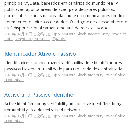
princípios MyData, baseados em cenários do mundo real. A
publicação aponta áreas de ação para decisores políticos,
partes interessadas na área da saúde e comunicadores médicos
defenderem os direitos de dados. O artigo é de acesso aberto e
está disponível publicamente no site da revista EMWA.
2020年07月01日に投稿した
オン MyData Slack
#community
#health-
data
#mydata-principles
#paper
Identificador Ativo e Passivo
Identificadores ativos trazem verificabilidade e identificadores
passivos trazem imutabilidade para uma rede descentralizada.
2020年06月28日に投稿した
オン MyData Slack
#identity
#verifiable-
credentials
Active and Passive Identifier
Active identifiers bring verifiability and passive identifiers bring
immutability to a decentralised network.
2020年06月28日に投稿した
オン MyData Slack
#identity
#verifiable-
credentials