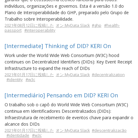
indivíduos, organizações e governos. Esta é a versão 1.0 do
Plano de Interoperabilidade do GHP, preparado pelo Grupo de
Trabalho sobre Interoperabilidade.
2021年08月12日に投稿した
オン MyData Slack
#ghp
#health-
passport
#interoperability
[Intermediate] Thinking of DID? KERI On
Work under the World Wide Web Consortium (W3C) hood
continues on Decentralized Identifiers (DIDs): Key Event Receipt
Infrastructure to expand the reach of DIDs
2021年01月17日に投稿した
オン MyData Slack
#decentralization
#identity
#w3c
[Intermediário] Pensando em DID? KERI On
O trabalho sob o capô do World Wide Web Consortium (W3C)
continua em Identificadores Descentralizados (DIDs):
Infraestrutura de recebimento de eventos chave para expandir o
alcance dos DIDs
2021年01月17日に投稿した
オン MyData Slack
#descentralização
#identidade
#w3c