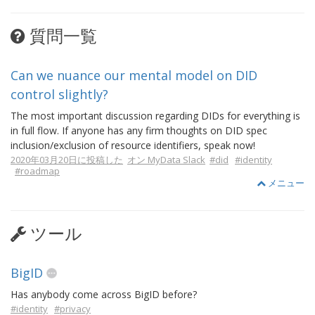
質問一覧
Can we nuance our mental model on DID
control slightly?
The most important discussion regarding DIDs for everything is
in full flow. If anyone has any firm thoughts on DID spec
inclusion/exclusion of resource identifiers, speak now!
2020年03月20日に投稿した
オン MyData Slack
#did
#identity
#roadmap
メニュー
ツール
BigID
Has anybody come across BigID before?
#identity
#privacy