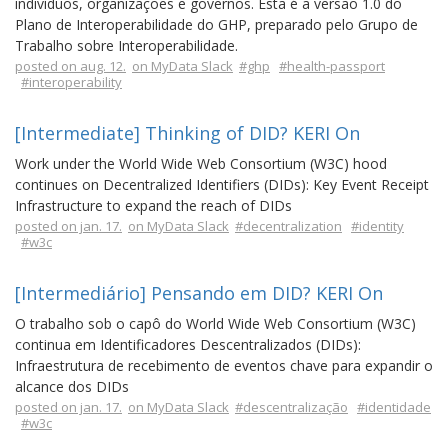
indivíduos, organizações e governos. Esta é a versão 1.0 do
Plano de Interoperabilidade do GHP, preparado pelo Grupo de
Trabalho sobre Interoperabilidade.
posted on aug. 12.
on MyData Slack
#ghp
#health-passport
#interoperability
[Intermediate] Thinking of DID? KERI On
Work under the World Wide Web Consortium (W3C) hood
continues on Decentralized Identifiers (DIDs): Key Event Receipt
Infrastructure to expand the reach of DIDs
posted on jan. 17.
on MyData Slack
#decentralization
#identity
#w3c
[Intermediário] Pensando em DID? KERI On
O trabalho sob o capô do World Wide Web Consortium (W3C)
continua em Identificadores Descentralizados (DIDs):
Infraestrutura de recebimento de eventos chave para expandir o
alcance dos DIDs
posted on jan. 17.
on MyData Slack
#descentralização
#identidade
#w3c