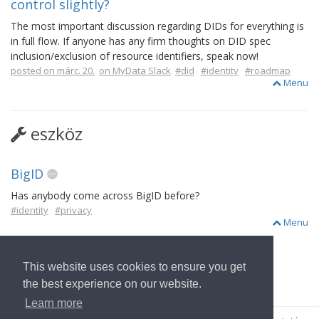
control slightly?
The most important discussion regarding DIDs for everything is
in full flow. If anyone has any firm thoughts on DID spec
inclusion/exclusion of resource identifiers, speak now!
posted on márc. 20.
on MyData Slack
#did
#identity
#roadmap
Menu
eszköz
BigID
Has anybody come across BigID before?
#identity
#privacy
Menu
This website uses cookies to ensure you get
to Start Page
the best experience on our website.
Learn more