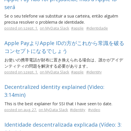
será
Se o seu telefone vai substituir a sua carteira, então alguém
precisa resolver o problema de identidade.
posted on szept. 1.
on MyData Slack
#apple
#identidade
Apple PayよりApple IDの方がこれから常識を破る
コンセプトになるでしょう
お使いの携帯電話が財布に置き換えられる場合は、誰かがアイデ
ンティティの問題を解決する必要があります。
posted on szept. 1.
on MyData Slack
#apple
#identity
Decentralized identity explained (Video:
3:14min)
This is the best explainer for SSI that I have seen to date.
posted on aug. 27.
on MyData Slack
#identity
#video
Identidade descentralizada explicada (Vídeo: 3: