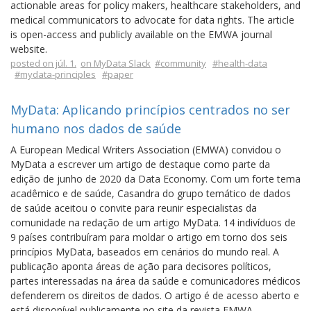
actionable areas for policy makers, healthcare stakeholders, and
medical communicators to advocate for data rights. The article
is open-access and publicly available on the EMWA journal
website.
posted on júl. 1.
on MyData Slack
#community
#health-data
#mydata-principles
#paper
MyData: Aplicando princípios centrados no ser
humano nos dados de saúde
A European Medical Writers Association (EMWA) convidou o
MyData a escrever um artigo de destaque como parte da
edição de junho de 2020 da Data Economy. Com um forte tema
acadêmico e de saúde, Casandra do grupo temático de dados
de saúde aceitou o convite para reunir especialistas da
comunidade na redação de um artigo MyData. 14 indivíduos de
9 países contribuíram para moldar o artigo em torno dos seis
princípios MyData, baseados em cenários do mundo real. A
publicação aponta áreas de ação para decisores políticos,
partes interessadas na área da saúde e comunicadores médicos
defenderem os direitos de dados. O artigo é de acesso aberto e
está disponível publicamente no site da revista EMWA.