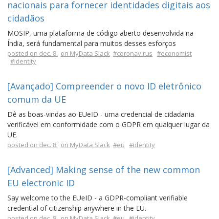
nacionais para fornecer identidades digitais aos
cidadãos
MOSIP, uma plataforma de código aberto desenvolvida na
Índia, será fundamental para muitos desses esforços
posted on dec. 8.
on MyData Slack
#coronavirus
#economist
#identity
[Avançado] Compreender o novo ID eletrônico
comum da UE
Dê as boas-vindas ao EUeID - uma credencial de cidadania
verificável em conformidade com o GDPR em qualquer lugar da
UE.
posted on dec. 8.
on MyData Slack
#eu
#identity
[Advanced] Making sense of the new common
EU electronic ID
Say welcome to the EUeID - a GDPR-compliant verifiable
credential of citizenship anywhere in the EU.
posted on dec. 8.
on MyData Slack
#eu
#identity