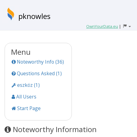
pknowles
OwnYourData.eu
|
Menu
Noteworthy Info (36)
Questions Asked (1)
eszköz (1)
All Users
Start Page
Noteworthy Information