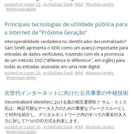
posted on szept. 20.
on MyData Slack
#did
#human-centric
#interoperability
Principais tecnologias de utilidade pública para
a Internet da “Próxima Geração”
Interoperabilidade verdadeira no identificador descentralizado?
Sam Smith apresenta o KERI como um avanço importante para
entradas de dados verificáveis, trazendo com ele a promessa
de um método DID ("difference in difference", em inglês) para
todas as entradas assinadas em uma rede digital.
posted on szept. 20.
on MyData Slack
#did
#human-centric
#interoperability
次世代インターネットに向けた公共事業の中核技術
Decentrailized Identifierにおける真の相互運用性？ サム・スミス
氏は、検証可能なデータ入力のための重要なブレークスルーとし
てKERIを紹介し、デジタルネットワーク内のすべての署名付き入
力に対して1つのDID方式を約束します。
posted on szept. 20.
on MyData Slack
#did
#human-centric
#interoperability