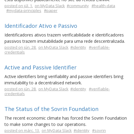
posted on júl. 1.
on MyData Slack
#community
#health-data
#mydata-principles
#paper
Identificador Ativo e Passivo
Identificadores ativos trazem verificabilidade e identificadores
passivos trazem imutabilidade para uma rede descentralizada.
posted on jún. 28.
on MyData Slack
#identity
#verifiable-
credentials
Active and Passive Identifier
Active identifiers bring verifiability and passive identifiers bring
immutability to a decentralised network.
posted on jún. 28.
on MyData Slack
#identity
#verifiable-
credentials
The Status of the Sovrin Foundation
The recent economic climate has forced the Sovrin Foundation
to make some changes to our operations.
posted on márc. 13.
on MyData Slack
#identity
#sovrin