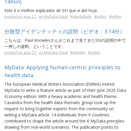
14min)
Este é o melhor explicador de SSI que vi até hoje.
posted on aug. 27.
on MyData Slack
#identidade
#video
#vídeo
分散型アイデンティティの説明（ビデオ：3:14分）
こちらは、Paul Knowlesさんがこれまで見てきたSSIの説明の中で
一押しの資料、ということです。
posted on aug. 27.
on MyData Slack
#identity
#video
MyData: Applying human-centric principles to
health data
The European Medical Writers Association (EMWA) invited
MyData to write a feature article as part of their June 2020 Data
Economy edition. With a heavy academic and health theme,
Casandra from the health data thematic group took up the
request to bring together experts from the community on
writing a MyData article. 14 individuals from 9 countries
contributed to shape the article around the 6 MyData principles
drawing from real-world scenarios. The publication points to