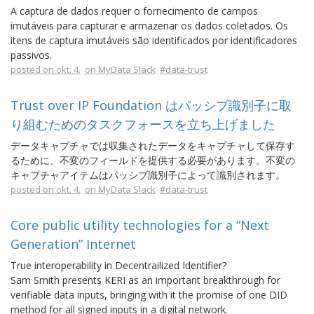
A captura de dados requer o fornecimento de campos
imutáveis ​​para capturar e armazenar os dados coletados. Os
itens de captura imutáveis ​​são identificados por identificadores
passivos.
posted on okt. 4.
on MyData Slack
#data-trust
Trust over IP Foundation はパッシブ識別子に取
り組むためのタスクフォースを立ち上げました
データキャプチャでは収集されたデータをキャプチャして保存す
るために、不変のフィールドを提供する必要があります。不変の
キャプチャアイテムはパッシブ識別子によって識別されます。
posted on okt. 4.
on MyData Slack
#data-trust
Core public utility technologies for a “Next
Generation” Internet
True interoperability in Decentrailized Identifier?
Sam Smith presents KERI as an important breakthrough for
verifiable data inputs, bringing with it the promise of one DID
method for all signed inputs in a digital network.