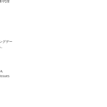
律/代理
ングデー
も。
ta,
 issues