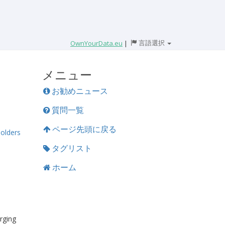
言語選択
OwnYourData.eu
|
メニュー
お勧めニュース
質問一覧
ページ先頭に戻る
holders
タグリスト
ホーム
erging