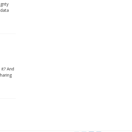
ignty
 data
 it? And
haring