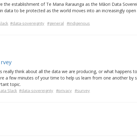
rove the establishment of Te Mana Raraunga as the Māori Data Sovere
in data to be protected as the world moves into an increasingly open
lack
#data-sovereignty
#general
#indigenous
urvey
really think about all the data we are producing, or what happens to
e a few minutes of your time to help us learn from one another by s
tant topic.
ta Slack
#data-sovereignty
#privacy
#survey