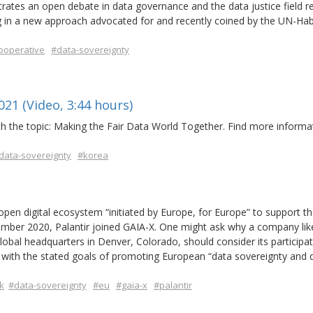
ustrates an open debate in data governance and the data justice field r
ing in a new approach advocated for and recently coined by the UN-Hab
ooperative
#data-sovereignty
21 (Video, 3:44 hours)
h the topic: Making the Fair Data World Together. Find more informa
data-sovereignty
#korea
pen digital ecosystem “initiated by Europe, for Europe” to support th
ber 2020, Palantir joined GAIA-X. One might ask why a company lik
global headquarters in Denver, Colorado, should consider its participat
t with the stated goals of promoting European “data sovereignty and 
k
#data-sovereignty
#eu
#gaia-x
#palantir