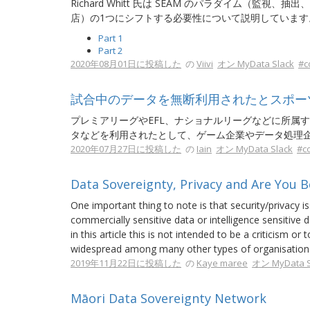
Richard Whitt 氏は SEAM のパラダイム（監
店）の1つにシフトする必要性について説明しています
Part 1
Part 2
2020年08月01日に投稿した
の
Viivi
オン MyData Slack
#c
試合中のデータを無断利用されたとスポー
プレミアリーグやEFL、ナショナルリーグなどに所属
タなどを利用されたとして、ゲーム企業やデータ処理
2020年07月27日に投稿した
の
Iain
オン MyData Slack
#c
Data Sovereignty, Privacy and Are You Be
One important thing to note is that security/privacy is
commercially sensitive data or intelligence sensitive 
in this article this is not intended to be a criticism o
widespread among many other types of organisations 
2019年11月22日に投稿した
の
Kaye maree
オン MyData S
Māori Data Sovereignty Network