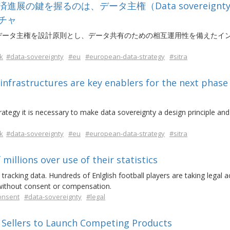
の鍵を握るのは、データ主権（Data sovereignt
チャ
データ主権を設計原則とし、データ共有のための相互運用性を備えたイ
k
#data-sovereignty
#eu
#european-data-strategy
#sitra
infrastructures are key enablers for the next phase
rategy it is necessary to make data sovereignty a design principle and
k
#data-sovereignty
#eu
#european-data-strategy
#sitra
millions over use of their statistics
tracking data. Hundreds of Enlglish football players are taking legal a
 without consent or compensation.
onsent
#data-sovereignty
#legal
Sellers to Launch Competing Products