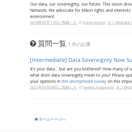
Our data, our sovereignty, our future. This vision d
Network. We advocate for Māori rights and interests 
environment.
2019年07月11日に投稿した
の
Kaye maree
オン MyData S
質問一覧
1 件の記事
[Intermediate] Data Sovereignty Now S
It’s your data… but are you bothered? How many of us 
what does data sovereignty mean to you? Please spar
your opinions in
this anonymised survey
on this impor
2021年07月09日に投稿した
の
teemu.ropponen
オン MyDa
ホームページへ