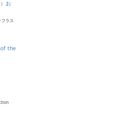
y）お
ンフラス
 of the
ction