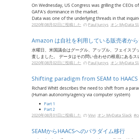
On Wednesday, US Congress was grilling the CEOs of
GAFA's dominance in the market.
Data was one of the underlying threads in that inquiri
2020年08月02日に投稿した
の
Paul Jurcys
オン MyData Sl
Amazon は自社を利用している販売者
水曜日、米国議会はグーグル、アップル、フェイスブッ
査しました。 データはその問い合わせの根底にあるス
2020年08月02日に投稿した
の
Paul Jurcys
オン MyData Sl
Shifting paradigm from SEAM to HAACS
Richard Whitt describes the need to shift from a par
(Human autonomy/agency via computer system)
Part 1
Part 2
2020年08月01日に投稿した
の
Viivi
オン MyData Slack
#c
SEAMからHAACSへのパラダイム移行