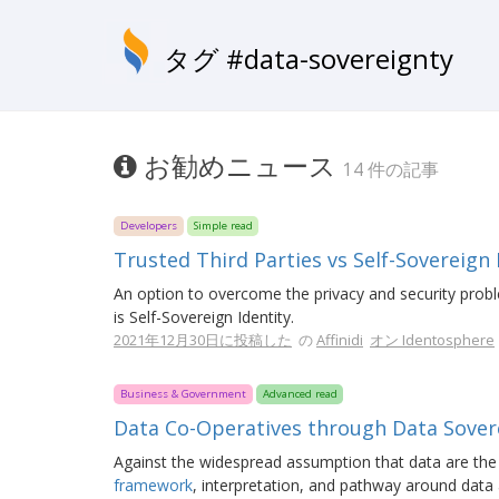
タグ #data-sovereignty
お勧めニュース
14 件の記事
Developers
Simple read
Trusted Third Parties vs Self-Sovereign 
An option to overcome the privacy and security prob
is Self-Sovereign Identity.
2021年12月30日に投稿した
の
Affinidi
オン Identosphere
Business & Government
Advanced read
Data Co-Operatives through Data Sover
Against the widespread assumption that data are the 
framework
, interpretation, and pathway around data 