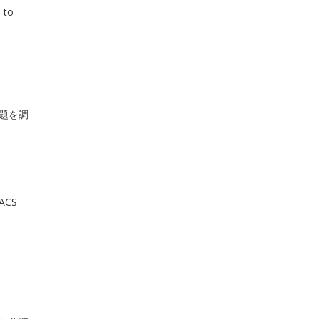
 to
題を調
AACS