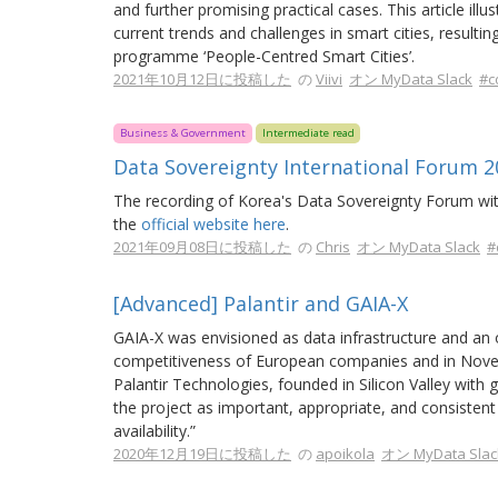
and further promising practical cases. This article ill
current trends and challenges in smart cities, result
programme ‘People-Centred Smart Cities’.
2021年10月12日に投稿した
の
Viivi
オン MyData Slack
#c
Business & Government
Intermediate read
Data Sovereignty International Forum 20
The recording of Korea's Data Sovereignty Forum wit
the
official website here
.
2021年09月08日に投稿した
の
Chris
オン MyData Slack
#
[Advanced] Palantir and GAIA-X
GAIA-X was envisioned as data infrastructure and an o
competitiveness of European companies and in Novem
Palantir Technologies, founded in Silicon Valley with 
the project as important, appropriate, and consisten
availability.”
2020年12月19日に投稿した
の
apoikola
オン MyData Slac