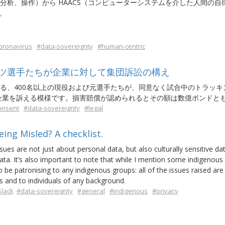
視、抽出、分析、操作）から HAACS（コンピューターシステムを介した人間の自
。
oronavirus
#data-sovereignty
#human-centric
ツ選手たちが企業に対して集団訴訟の構え
する、400名以上の現役および元選手たちが、同意なく試合中のトラッキ
企業を訴える模様です。損害賠償が認められるとその額は数億ポンドと
onsent
#data-sovereignty
#legal
ing Misled? A checklist.
sues are not just about personal data, but also culturally sensitive da
data. It’s also important to note that while I mention some indigenous
r to be patronising to any indigenous groups: all of the issues raised are
and to individuals of any background.
lack
#data-sovereignty
#general
#indigenous
#privacy