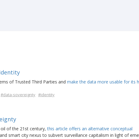
Identity
lems of Trusted Third Parties and
make the data more usable for its 
#data-sovereignty
#identity
eignty
oil of the 21st century,
this article offers an alternative conceptual
and smart city nexus to subvert surveillance capitalism in light of em