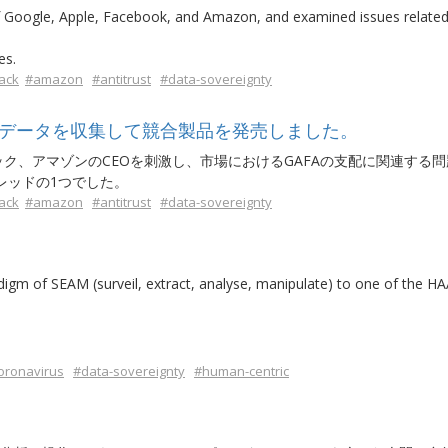
 Google, Apple, Facebook, and Amazon, and examined issues related
es.
ack
#amazon
#antitrust
#data-sovereignty
からデータを収集して競合製品を発売しました。
ク、アマゾンのCEOを刺激し、市場におけるGAFAの支配に関連する問
レッドの1つでした。
ack
#amazon
#antitrust
#data-sovereignty
adigm of SEAM (surveil, extract, analyse, manipulate) to one of the H
oronavirus
#data-sovereignty
#human-centric