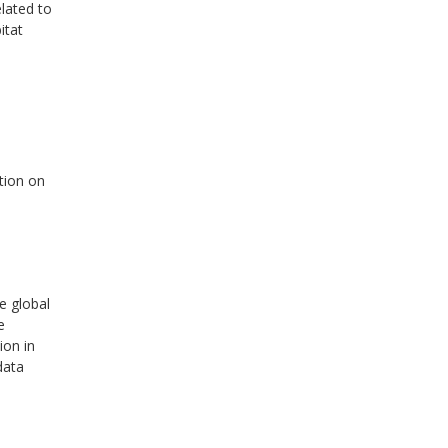
elated to
itat
tion on
e global
e
ion in
data