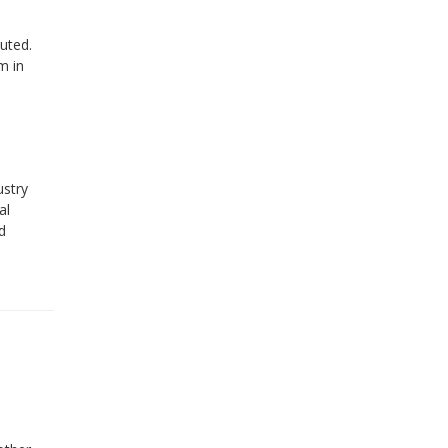
uted.
m in
ustry
al
d