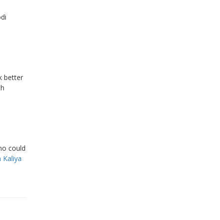
di
k better
th
ho could
h Kaliya