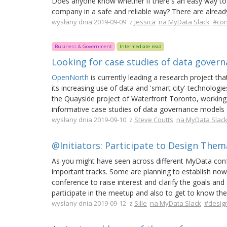
Does anyone know whether if there's an easy way to 
company in a safe and reliable way? There are already
wysłany dnia 2019-09-09 z
Jessica
na MyData Slack
#co
Business & Government
Intermediate read
Looking for case studies of data gover
OpenNorth
is currently leading a research project tha
its increasing use of data and 'smart city' technologie
the Quayside project of Waterfront Toronto, working 
informative case studies of data governance models 
wysłany dnia 2019-09-10 z
Steve Coutts
na MyData Slac
@Initiators: Participate to Design The
As you might have seen across different MyData conf
important tracks. Some are planning to establish now
conference to raise interest and clarify the goals and
participate in the meetup and also to get to know the i
wysłany dnia 2019-09-12 z
Sille
na MyData Slack
#desig