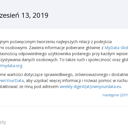
zesień 13, 2019
nym poświęconym tworzeniu najlepszych relacji z podejścia
mi osobowymi. Zawiera informacje pobierane głównie z
MyData Glob
własnością odpowiedniego użytkownika podanego przy każdym wpisie
rzystywania danych osobowych. To także ruch i społeczność oraz glo
//mydata.org
ame wartości dotyczące sprawiedliwego, zrównoważonego i dostatni
 OwnYourData
, aby uzyskać więcej informacji i rozważ pomoc w ruchu
skontaktować ze mną pod adresem
weekly-digest(at)ownyourdata.eu
.
następne (2019
sty