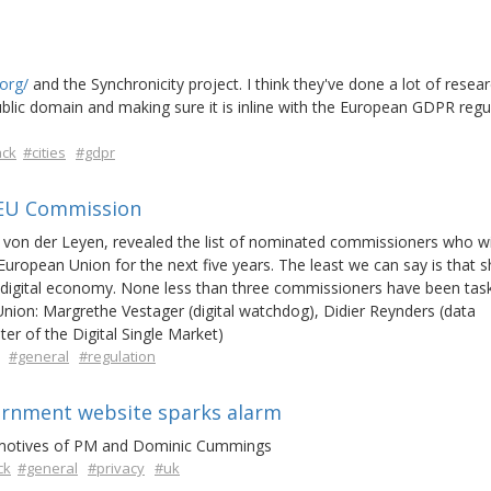
.org/
and the Synchronicity project. I think they've done a lot of resea
public domain and making sure it is inline with the European GDPR regu
ack
#cities
#gdpr
e EU Commission
 von der Leyen, revealed the list of nominated commissioners who wi
uropean Union for the next five years. The least we can say is that 
e digital economy. None less than three commissioners have been tas
nion: Margrethe Vestager (digital watchdog), Didier Reynders (data
er of the Digital Single Market)
#general
#regulation
ernment website sparks alarm
 motives of PM and Dominic Cummings
ck
#general
#privacy
#uk