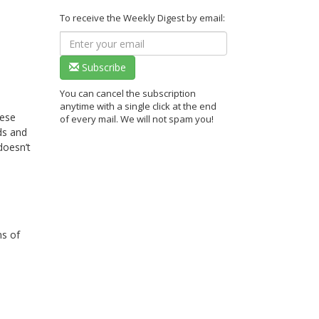
To receive the Weekly Digest by email:
Subscribe
You can cancel the subscription
anytime with a single click at the end
nese
of every mail. We will not spam you!
ds and
doesn’t
ns of