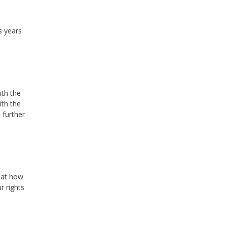
s years
ith the
ith the
 further
that how
r rights