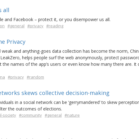
 all
gle and Facebook – protect it, or you disempower us all.
on
#general
#privacy
#reading
ne Privacy
ed weak and anything-goes data collection has become the norm, Chi
, LeakZero, helps people surf the web anonymously, protect passwor
t the names of the app’s users or even know how many there are. It 
ina
#privacy
#random
etworks skews collective decision-making
viduals in a social network can be ‘gerrymandered’ to skew perceptio
lter the outcomes of elections.
il-society
#community
#general
#nature