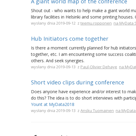
A giant world map of the conference
Shout out - who wants to help make a giant world map
library facilities in Helsinki and some printing house
wysłany dnia 2019-09-12 z
teemu.ropponen
na MyData 
Hub Initiators come together
Is there a moment currently planned for hub initiato
together, etc. I am encountering some success coalit
others. And seek synergies.
wysłany dnia 2019-09-13 z
Paul-Olivier Dehaye
na MyDat
Short video clips during conference
Does anyone have experience and/or interest to mak
do this? The idea is to do short interviews with parti
Yount at MyData2018
wysłany dnia 2019-09-13 z
Ansku Tuomainen
na MyData