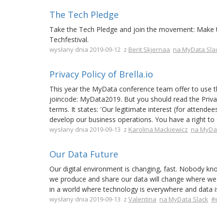
The Tech Pledge
Take the Tech Pledge and join the movement: Make te
Techfestival.
wysłany dnia 2019-09-12 z
Berit Skjernaa
na MyData Sla
Privacy Policy of Brella.io
This year the MyData conference team offer to use th
joincode: MyData2019. But you should read the Privacy
terms. It states: 'Our legitimate interest (for atten
develop our business operations. You have a right to
wysłany dnia 2019-09-13 z
Karolina Mackiewicz
na MyDat
Our Data Future
Our digital environment is changing, fast. Nobody know
we produce and share our data will change where we 
in a world where technology is everywhere and data i
wysłany dnia 2019-09-13 z
Valentina
na MyData Slack
#