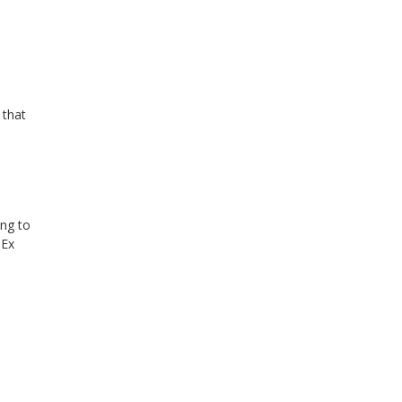
 that
ing to
DEx