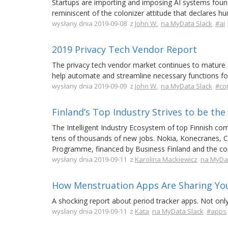
Startups are importing and imposing AI systems founded
reminiscent of the colonizer attitude that declares h
wysłany dnia 2019-09-08 z
John W.
na MyData Slack
#ai
2019 Privacy Tech Vendor Report
The privacy tech vendor market continues to mature 
help automate and streamline necessary functions for
wysłany dnia 2019-09-09 z
John W.
na MyData Slack
#co
Finland’s Top Industry Strives to be the
The Intelligent Industry Ecosystem of top Finnish com
tens of thousands of new jobs. Nokia, Konecranes, 
Programme, financed by Business Finland and the c
wysłany dnia 2019-09-11 z
Karolina Mackiewicz
na MyDat
How Menstruation Apps Are Sharing Yo
A shocking report about period tracker apps. Not only 
wysłany dnia 2019-09-11 z
Kata
na MyData Slack
#apps