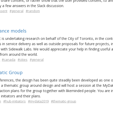
share consent, or rather show that the user provided consent, to an
 a few answers in the Slack discussion.
nsent
#general
#random
nance models
t is undertaking research on behalf of the City of Toronto, in the cont
s in service delivery as well as outside proposals for future projects, i
with Sidewalk Labs. We would appreciate your help in finding useful 
from around the world.
k
#canada
#cities
#general
matic Group
erences, the design has been quite steadily been developed as one o
 a thematic group around design and will host a session at the MyDa
 action plans for the group together with likeminded people. You are i
nitiators and their plans.
n
#hub-initiators
#mydata2019
#thematic-group