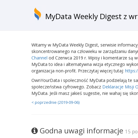
MyData Weekly Digest z wr
Witamy w MyData Weekly Digest, serwisie informacyj
skoncentrowanego na człowieku w zarządzaniu dany
Channel
od Czerwca 2019 r. Wpisy i komentarze są 
MyData to idea i alternatywna wizja etycznego wyko
organizacja non-profit. Przeczytaj więcej tutaj:
https:
OwnYourData i społeczność MyData podzielają te s
społeczeństwa cyfrowego. Zobacz
Deklaracje Misji
MyData. Jeśli masz jakieś sugestie, nie wahaj się 
< poprzednie (2019-09-06)
Godna uwagi informacje
15 po