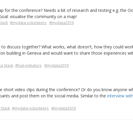
 for the conference? Needs a bit of research and testing e.g. the Oo
s. Goal: visualise the community on a map!
Slack
#mydata-volunteers
#mydata2019
rs to discuss together? What works, what doesn't, how they could wor
ion building in Geneva and would want to share those experiences wi
a Slack
#hub-initiators
#mydata2019
e short video clips during the conference? Or do you know anyone w
cipants and post them on the social media. Similar to the
interview wit
 Slack
#mydata-volunteers
#mydata2019