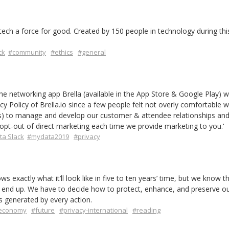
ch a force for good. Created by 150 people in technology during thi
ck
#community
#ethics
#general
e networking app Brella (available in the App Store & Google Play) w
 Policy of Brella.io since a few people felt not overly comfortable w
dees) to manage and develop our customer & attendee relationships and
 opt-out of direct marketing each time we provide marketing to you.'
a Slack
#mydata2019
#privacy
s exactly what it’ll look like in five to ten years’ time, but we know 
end up. We have to decide how to protect, enhance, and preserve ou
s generated by every action.
economy
#future
#privacy-international
#reading