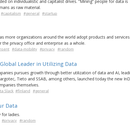
 on individualistic and capitalist drives. “Mining” people for data is
umans as raw material.
#capitalism
#general
#startup
as more organizations around the world adopt products and services
 the privacy office and enterprise as a whole.
nsent
#data-mobility
#privacy
#random
 Global Leader in Utilizing Data
panies pursues growth through better utilization of data and AI, lead
Cargotec, Tieto and SSAB, among others, launched today the new In
ompanies themselves.
a Slack
#finland
#general
ur Data
for ladies.
#privacy
#random