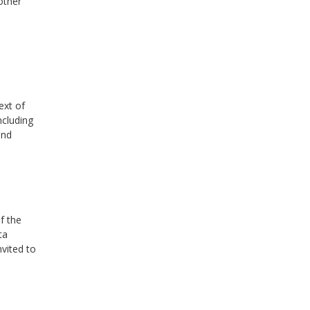
other
ext of
ncluding
and
f the
ta
nvited to