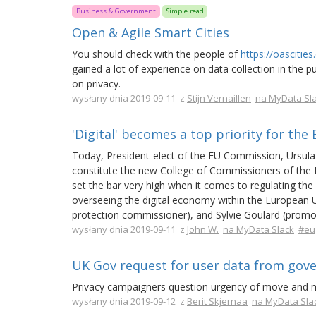
Business & Government
Simple read
Open & Agile Smart Cities
You should check with the people of
https://oascities
gained a lot of experience on data collection in the 
on privacy.
wysłany dnia 2019-09-11 z
Stijn Vernaillen
na MyData Sl
'Digital' becomes a top priority for th
Today, President-elect of the EU Commission, Ursula
constitute the new College of Commissioners of the E
set the bar very high when it comes to regulating th
overseeing the digital economy within the European U
protection commissioner), and Sylvie Goulard (promot
wysłany dnia 2019-09-11 z
John W.
na MyData Slack
#eu
UK Gov request for user data from gov
Privacy campaigners question urgency of move and
wysłany dnia 2019-09-12 z
Berit Skjernaa
na MyData Sla