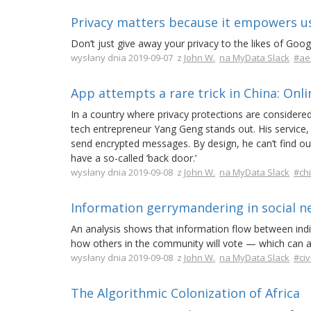
Privacy matters because it empowers us
Don’t just give away your privacy to the likes of Goo
wysłany dnia 2019-09-07 z
John W.
na MyData Slack
#ae
App attempts a rare trick in China: Onli
In a country where privacy protections are consider
tech entrepreneur Yang Geng stands out. His service
send encrypted messages. By design, he can’t find ou
have a so-called ‘back door.’
wysłany dnia 2019-09-08 z
John W.
na MyData Slack
#ch
Information gerrymandering in social n
An analysis shows that information flow between indi
how others in the community will vote — which can a
wysłany dnia 2019-09-08 z
John W.
na MyData Slack
#civ
The Algorithmic Colonization of Africa