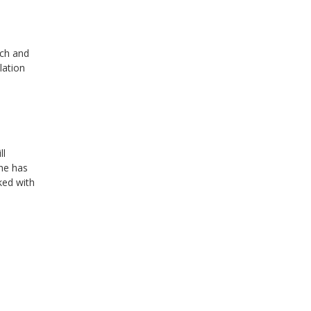
rch and
lation
ll
she has
ked with