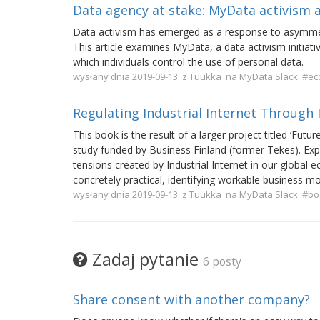
Data agency at stake: MyData activism a
Data activism has emerged as a response to asymmet
This article examines MyData, a data activism initiat
which individuals control the use of personal data.
wysłany dnia 2019-09-13 z
Tuukka
na MyData Slack
#ec
Regulating Industrial Internet Through
This book is the result of a larger project titled ‘Futu
study funded by Business Finland (former Tekes). Expe
tensions created by Industrial Internet in our global
concretely practical, identifying workable business m
wysłany dnia 2019-09-13 z
Tuukka
na MyData Slack
#bo
Zadaj pytanie
6 posty
Share consent with another company?