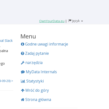
Język
OwnYourData.eu
|
Menu
al Slack
Godne uwagi informacje
.
balna
Zadaj pytanie
narzędzia
ego
MyData Internals
Statystyki
-09-20) >
Wróć do góry
Strona główna