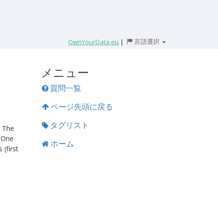
言語選択
OwnYourData.eu
|
メニュー
質問一覧
ページ先頭に戻る
タグリスト
. The
. One
ホーム
 (first