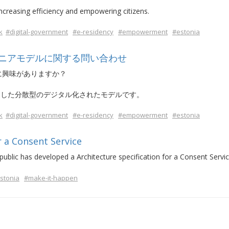
increasing efficiency and empowering citizens.
k
#digital-government
#e-residency
#empowerment
#estonia
ニアモデルに関する問い合わせ
に興味がありますか？
とした分散型のデジタル化されたモデルです。
k
#digital-government
#e-residency
#empowerment
#estonia
r a Consent Service
ublic has developed a Architecture specification for a Consent Servic
stonia
#make-it-happen