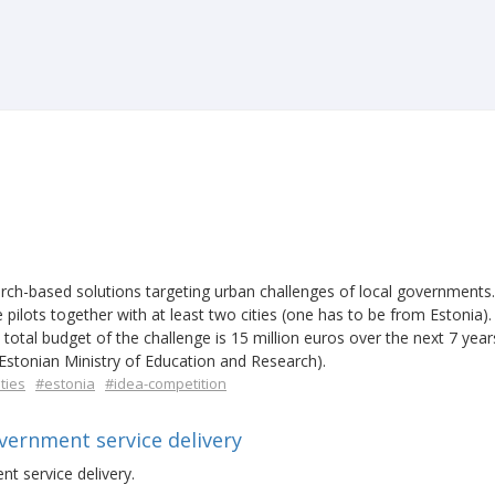
rch-based solutions targeting urban challenges of local governments
 pilots together with at least two cities (one has to be from Estonia)
 total budget of the challenge is 15 million euros over the next 7 years
stonian Ministry of Education and Research).
ities
#estonia
#idea-competition
overnment service delivery
nt service delivery.