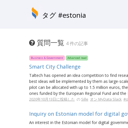
タグ #estonia
質問一覧
4 件の記事
Business & Government
Advanced read
Smart City Challenge
Taltech has opened an idea competition to find resea
best ideas will be implemented by them as large-scale
pilot can be allocated with up to 1.5 million euros, the
ones funded by the European Regional Fund and the E
2020年10月13日に投稿した
の
Sille
オン MyData Slack
#c
Inquiry on Estonian model for digital g
An interest in the Estonian model for digital governme