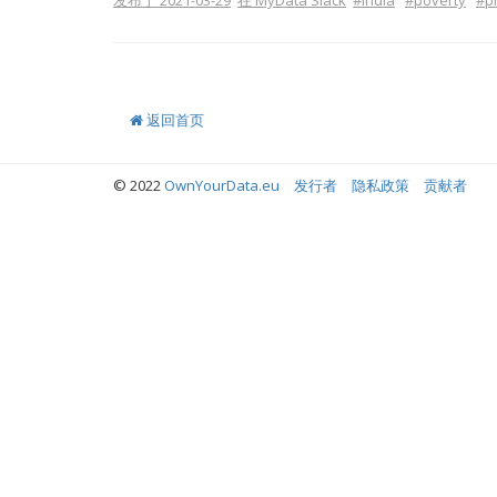
发布于 2021-03-29
在 MyData Slack
#india
#poverty
#p
返回首页
© 2022
OwnYourData.eu
发行者
隐私政策
贡献者