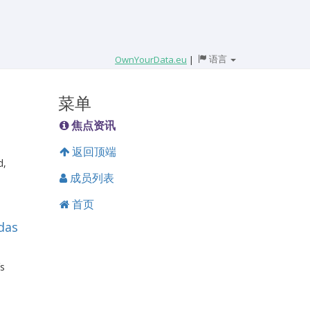
语言
OwnYourData.eu
|
菜单
焦点资讯
返回顶端
d,
成员列表
首页
das
ís