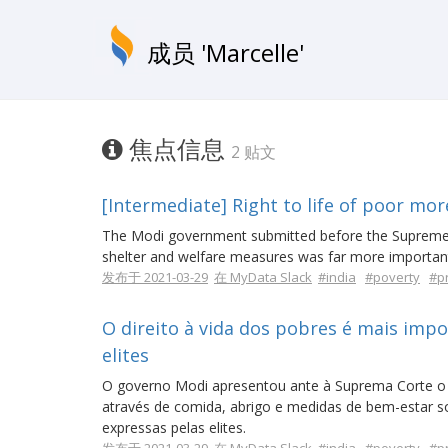
成员 'Marcelle'
焦点信息
2 贴文
[Intermediate] Right to life of poor mor
The Modi government submitted before the Supreme Cou
shelter and welfare measures was far more important 
发布于 2021-03-29
在 MyData Slack
#india
#poverty
#p
O direito à vida dos pobres é mais imp
elites
O governo Modi apresentou ante à Suprema Corte o a
através de comida, abrigo e medidas de bem-estar s
expressas pelas elites.