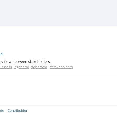
er
ey flow between stakeholders.
usiness
#general
#operator
#stakeholders
ade
Contribuidor