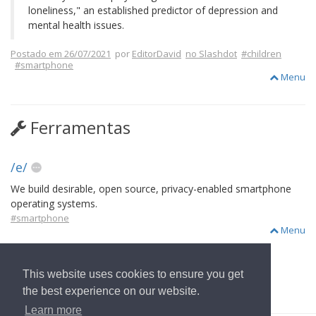
loneliness," an established predictor of depression and
mental health issues.
Postado em 26/07/2021
por
EditorDavid
no Slashdot
#children
#smartphone
Menu
Ferramentas
/e/
We build desirable, open source, privacy-enabled smartphone
operating systems.
#smartphone
Menu
This website uses cookies to ensure you get
voltar para Página Inicial
the best experience on our website.
Learn more