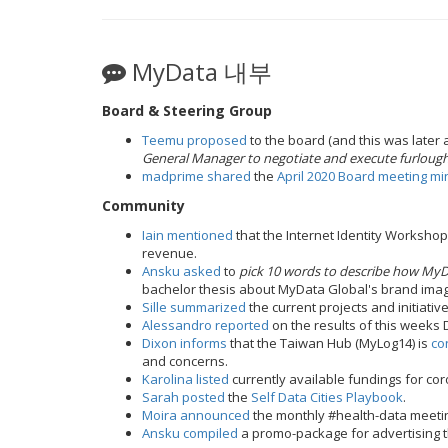
MyData 내부
Board & Steering Group
Teemu proposed
to the board (and this was later
General Manager to negotiate and execute furloug
madprime shared
the
April 2020 Board meeting mi
Community
Iain mentioned
that the Internet Identity Workshop
revenue.
Ansku asked
to
pick 10 words to describe how MyDa
bachelor thesis about MyData Global's brand ima
Sille summarized
the current projects and initiati
Alessandro reported
on the results of this weeks 
Dixon informs
that the Taiwan Hub (MyLog14) is
co
and concerns.
Karolina listed
currently available fundings for cor
Sarah posted
the
Self Data Cities Playbook
.
Moira announced
the monthly #health-data meet
Ansku compiled
a promo-package for advertising 