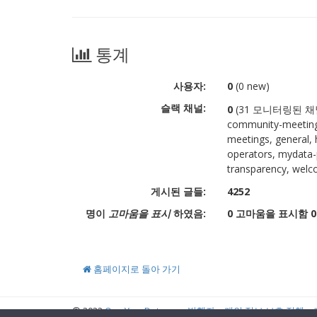
통계
사용자:
0
(0 new)
슬랙 채널:
0
(31 모니터링된 채널: ai
community-meeting,
meetings, general, 
operators, mydata-p
transparency, wel
게시된 글들:
4252
명이
고마움을 표시
하였음:
0 고마움을 표시함 0
홈페이지로 돌아 가기
© 2022
OwnYourData.eu
발행자
개인 정보 보호 정책