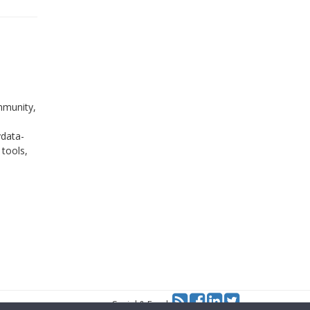
mmunity,
-
ydata-
 tools,
Twitter
Social & Feed: