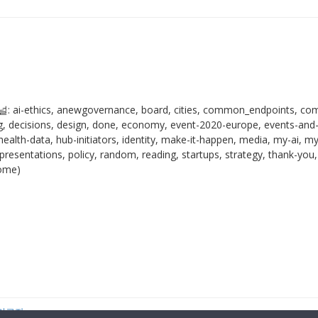
-ethics, anewgovernance, board, cities, common_endpoints, co
 decisions, design, done, economy, event-2020-europe, events-and
health-data, hub-initiators, identity, make-it-happen, media, my-ai, m
resentations, policy, random, reading, startups, strategy, thank-you,
come)
기고자