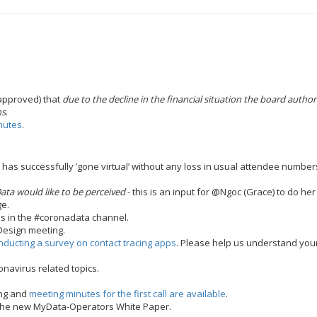
 approved) that
due to the decline in the financial situation the board author
hs
.
nutes
.
 has successfully ’gone virtual’ without any loss in usual attendee number
ta would like to be perceived
- this is an input for @Ngoc (Grace) to do her
ge.
ves in the #coronadata channel.
Design meeting.
nducting a survey on contact tracing apps
. Please help us understand yo
onavirus related topics.
ing and
meeting minutes for the first call are available
.
the new MyData-Operators White Paper.