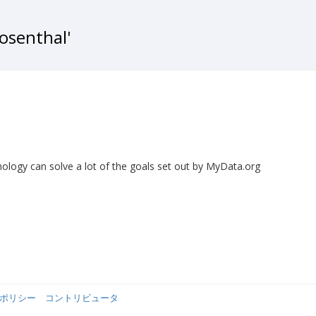
senthal'
chnology can solve a lot of the goals set out by MyData.org
ポリシー
コントリビュータ