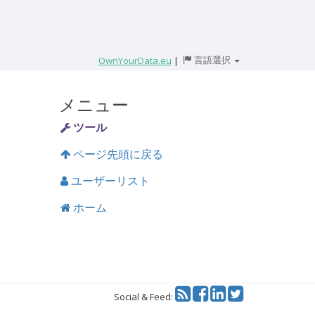
言語選択
OwnYourData.eu
|
メニュー
ツール
ページ先頭に戻る
ユーザーリスト
ホーム
Twitter
Social & Feed: