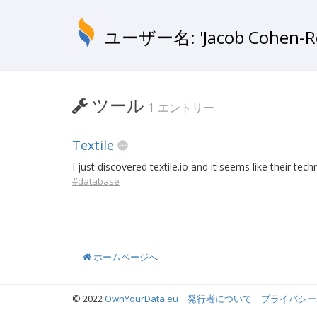
ユーザー名: 'Jacob Cohen-Ro
ツール
1 エントリー
Textile
I just discovered textile.io and it seems like their te
#database
ホームページへ
© 2022
OwnYourData.eu
発行者について
プライバシー