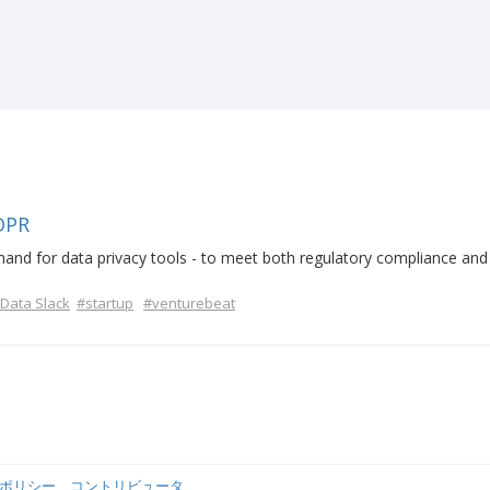
GDPR
mand for data privacy tools - to meet both regulatory compliance and
ata Slack
#startup
#venturebeat
ポリシー
コントリビュータ