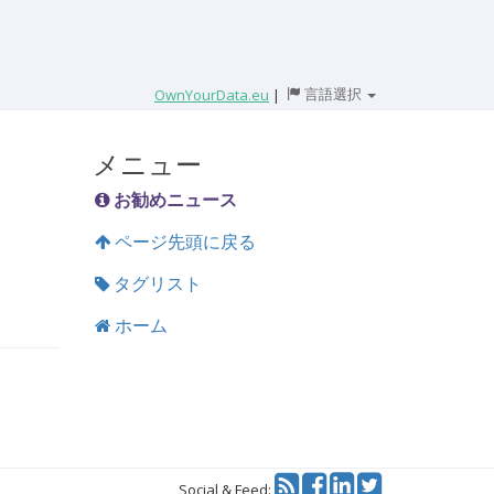
言語選択
OwnYourData.eu
|
メニュー
お勧めニュース
ページ先頭に戻る
タグリスト
ホーム
Twitter
Social & Feed: