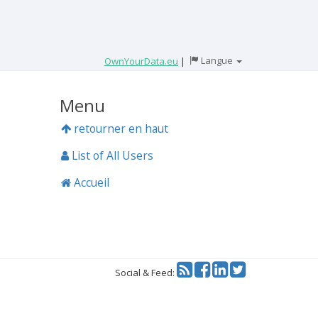
Langue
OwnYourData.eu
|
Menu
retourner en haut
List of All Users
Accueil
Twitter
Social & Feed: