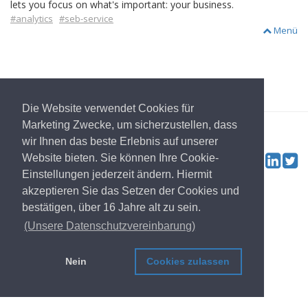
lets you focus on what's important: your business.
#analytics
#seb-service
Menü
zur Startseite
Die Website verwendet Cookies für
© 2022
OwnYourData.eu
Impressum
Privatsphäre
Marketing Zwecke, um sicherzustellen, dass
Mitwirkende
wir Ihnen das beste Erlebnis auf unserer
Tw
Website bieten. Sie können Ihre Cookie-
Social & Feed:
Einstellungen jederzeit ändern. Hiermit
akzeptieren Sie das Setzen der Cookies und
bestätigen, über 16 Jahre alt zu sein.
(Unsere Datenschutzvereinbarung)
Nein
Cookies zulassen