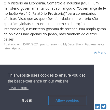
O Ministério da Economia, Comércio e Indústria (METI), um
ministério governamental do Japão, lançou o "Governança de IA
no Japão Ver. 1.0 (Relatório Provisório)" para comentários
públicos. Visto que as questões abordadas no relatório são
questões globais comuns e requerem colaboração
internacional, o ministério gostaria de receber uma ampla gama
de opiniões não apenas do Japão, mas também de outros
países.
Postado em 15/01/2021
por
ito_nao
no MyData Slack
#governança
#ia
#japão
Menu
This website uses cookies to ensure you get
voltar para Página Inicial
the best experience on our website.
Learn more
© 2022
OwnYourData.eu
Imprimir
Política de Privacidade
Contribuidor
Got it!
Allow cookies
Tw
Social & Feed: