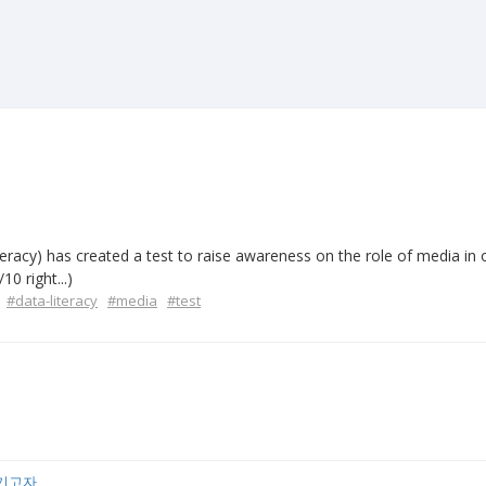
racy) has created a test to raise awareness on the role of media in o
10 right...)
#data-literacy
#media
#test
기고자