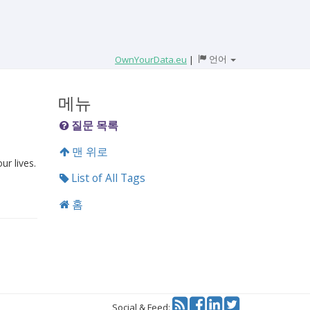
언어
OwnYourData.eu
|
메뉴
질문 목록
맨 위로
ur lives.
List of All Tags
홈
Twitter
Social & Feed: