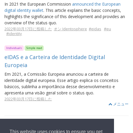
In 2021 the European Commission
announced the European
digital identity wallet
. This article explains the basic concepts,
highlights the significance of this development and provides an
overview of the status quo.
2022年03月17日に投稿した
オン Identosphere
#eidas
#eu
#identity
Individuals
Simple read
eIDAS e a Carteira de Identidade Digital
Europeia
Em 2021, a Comissão Europeia anunciou a carteira de
identidade digital europeia. Esse artigo explica os conceitos
básicos, sublinha a importância desse desenvolvimento e
apresenta uma visão geral sobre o status quo.
2022年03月17日に投稿した
メニュー
This website uses cookies to ensure you get