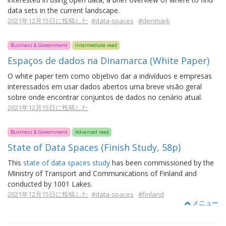
data sets in the current landscape.
2021年12月15日に投稿した
#data-spaces
#denmark
Business & Government
Intermediate read
Espaços de dados na Dinamarca (White Paper)
O white paper tem como objetivo dar a indivíduos e empresas
interessados em usar dados abertos uma breve visão geral
sobre onde encontrar conjuntos de dados no cenário atual.
2021年12月15日に投稿した
Business & Government
Advanced read
State of Data Spaces (Finish Study, 58p)
This
state of data spaces study
has been commissioned by the
Ministry of Transport and Communications of Finland and
conducted by 1001 Lakes.
2021年12月15日に投稿した
#data-spaces
#finland
メニュー