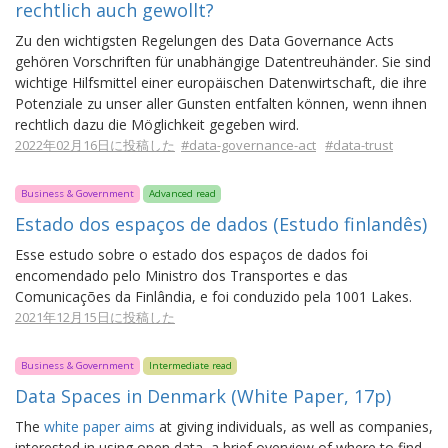
rechtlich auch gewollt?
Zu den wichtigsten Regelungen des Data Governance Acts
gehören Vorschriften für unabhängige Datentreuhänder. Sie sind
wichtige Hilfsmittel einer europäischen Datenwirtschaft, die ihre
Potenziale zu unser aller Gunsten entfalten können, wenn ihnen
rechtlich dazu die Möglichkeit gegeben wird.
2022年02月16日に投稿した
#data-governance-act
#data-trust
Business & Government
Advanced read
Estado dos espaços de dados (Estudo finlandês)
Esse estudo sobre o estado dos espaços de dados foi
encomendado pelo Ministro dos Transportes e das
Comunicações da Finlândia, e foi conduzido pela 1001 Lakes.
2021年12月15日に投稿した
Business & Government
Intermediate read
Data Spaces in Denmark (White Paper, 17p)
The
white paper aims
at giving individuals, as well as companies,
interested in using open data, a brief overview of where to find