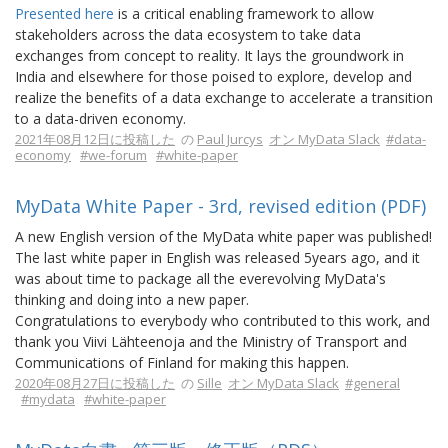
Presented here
is a critical enabling framework to allow
stakeholders across the data ecosystem to take data
exchanges from concept to reality. It lays the groundwork in
India and elsewhere for those poised to explore, develop and
realize the benefits of a data exchange to accelerate a transition
to a data-driven economy.
2021年08月12日に投稿した
の
Paul Jurcys
オン MyData Slack
#data-
economy
#we-forum
#white-paper
MyData White Paper - 3rd, revised edition (PDF)
A new English version of the MyData white paper was published!
The last white paper in English was released 5years ago, and it
was about time to package all the everevolving MyData's
thinking and doing into a new paper.
Congratulations to everybody who contributed to this work, and
thank you Viivi Lähteenoja and the Ministry of Transport and
Communications of Finland for making this happen.
2020年08月27日に投稿した
の
Sille
オン MyData Slack
#general
#mydata
#white-paper