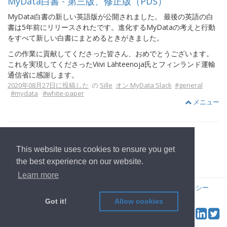
MyData白書 - 第三版、修正版（PDS）
MyData白書の新しい英語版が公開されました。 最後の英語の白
書は5年前にリリースされたです。進化するMyDataの考えと行動
をすべて新しい白書にまとめるときがきました。
この作業に貢献してくださった皆さん、おめでとうございます。
これを実現してくださったViivi Lähteenoja氏とフィンランド運輸
通信省に感謝します。
2020年08月27日に投稿した
の
Sille
オン MyData Slack
#general
#mydata
#white-paper
メニュー
This website uses cookies to ensure you get
ホームページへ
the best experience on our website.
Learn more
© 2022
OwnYourData.eu
発行者について
プライバシーポリシー
コントリビュータ
Got it!
Allow cookies
Tw
Social & Feed: