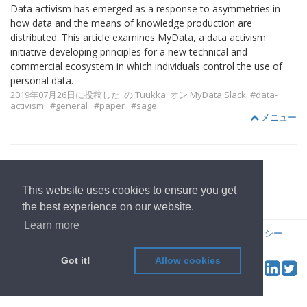
Data activism has emerged as a response to asymmetries in
how data and the means of knowledge production are
distributed. This article examines MyData, a data activism
initiative developing principles for a new technical and
commercial ecosystem in which individuals control the use of
personal data.
2019年07月26日に投稿した
の
Tuukka
オン MyData Slack
#data-
activism
#general
#paper
#sage
メニュー
This website uses cookies to ensure you get
ホームページへ
the best experience on our website.
Learn more
© 2022
OwnYourData.eu
発行者について
プライバシーポリシー
コントリビュータ
Got it!
Allow cookies
Tw
Social & Feed: