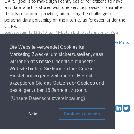
DAPSI goal is to make significantly easier for citizens to have
any data which is stored with one service provider transmitted
directly to another provider, addressing the challenge of
personal data portability on the internet as foreseen under the
GDPR.
gepostet am 16.12.2019
auf MyData Slack
#data-mobility
#eu
#general
#research
Menü
Die Website verwendet Cookies für
Marketing Zwecke, um sicherzustellen, dass
wir Ihnen das beste Erlebnis auf unserer
Website bieten. Sie können Ihre Cookie-
zur Startseite
Einstellungen jederzeit ändern. Hiermit
akzeptieren Sie das Setzen der Cookies und
bestätigen, über 16 Jahre alt zu sein.
© 2022
OwnYourData.eu
Impressum
Privatsphäre
Mitwirkende
(Unsere Datenschutzvereinbarung)
Tw
Social & Feed:
Nein
Cookies zulassen