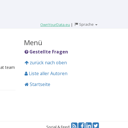
Sprache
OwnYourData.eu
|
Menü
Gestellte Fragen
zurück nach oben
reat team
Liste aller Autoren
Startseite
Twitter
Social & Feed: