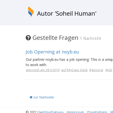
Autor 'Soheil Human'
Gestellte Fragen
1 Nachricht
Job Operning at noyb.eu
Our partner noyb.eu has a job opening. This is a uniq
to work with.
gepostet am 28.9.2019
auf MyData Slack
#general
#job
zur Startseite
© 2022
OwnYourData.eu
Impressum
Privatsphäre
M