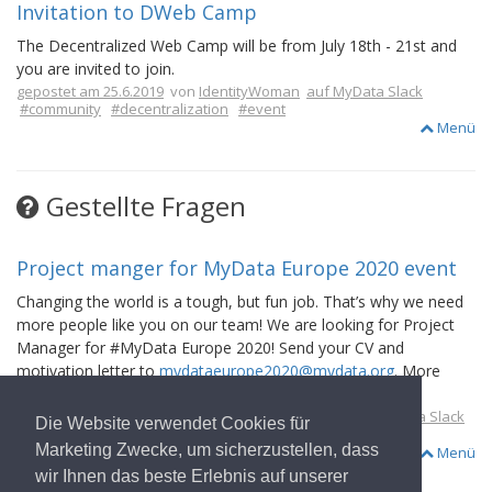
Invitation to DWeb Camp
The Decentralized Web Camp will be from July 18th - 21st and
you are invited to join.
gepostet am 25.6.2019
von
IdentityWoman
auf MyData Slack
#community
#decentralization
#event
Menü
Gestellte Fragen
Project manger for MyData Europe 2020 event
Changing the world is a tough, but fun job. That’s why we need
more people like you on our team! We are looking for Project
Manager for #MyData Europe 2020! Send your CV and
motivation letter to
mydataeurope2020@mydata.org
. More
Info:
https://mydata.org/pm-mydataeurope2020/
gepostet am 16.12.2019
von
Karolina Mackiewicz
auf MyData Slack
Die Website verwendet Cookies für
#event
#general
#germany
#job
#mydata2020
Marketing Zwecke, um sicherzustellen, dass
Menü
wir Ihnen das beste Erlebnis auf unserer