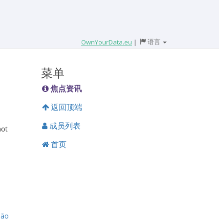
语言
OwnYourData.eu
|
菜单
焦点资讯
返回顶端
成员列表
not
首页
não