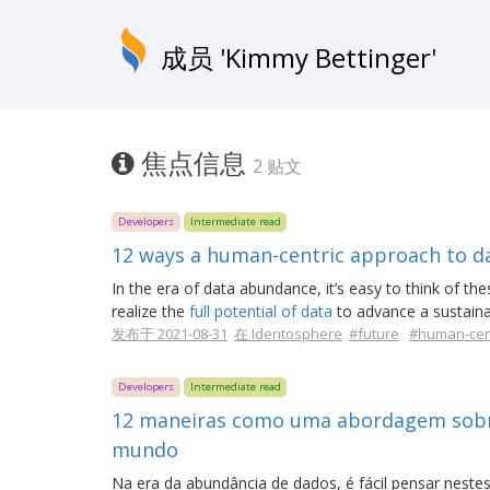
成员 'Kimmy Bettinger'
焦点信息
2 贴文
Developers
Intermediate read
12 ways a human-centric approach to d
In the era of data abundance, it’s easy to think of t
realize the
full potential of data
to advance a sustainab
发布于 2021-08-31
在 Identosphere
#future
#human-cen
Developers
Intermediate read
12 maneiras como uma abordagem sobr
mundo
Na era da abundância de dados, é fácil pensar nest